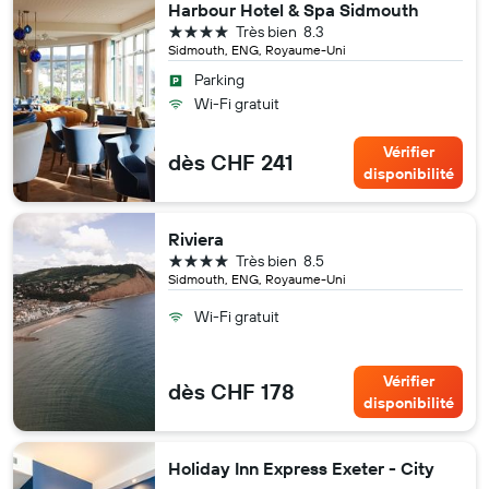
Harbour Hotel & Spa Sidmouth
4 étoiles
Très bien
8.3
Sidmouth, ENG, Royaume-Uni
Parking
Wi-Fi gratuit
Vérifier
dès CHF 241
disponibilité
Riviera
4 étoiles
Très bien
8.5
Sidmouth, ENG, Royaume-Uni
Wi-Fi gratuit
Vérifier
dès CHF 178
disponibilité
Holiday Inn Express Exeter - City