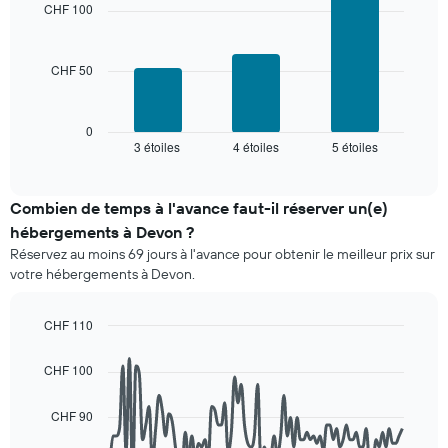
with
et
CHF 100
3
regroupé
bars.
par
nombre
CHF 50
Le
d'étoiles.
graphique
Sur
ci-
le
dessous
0
graphique,
3 étoiles
4 étoiles
5 étoiles
indique
End
1
of
le
interactive
axe
prix
chart
X
moyen
Combien de temps à l'avance faut-il réserver un(e)
indiquent
d'une
hébergements à Devon ?
les
chambre
catégories
Réservez au moins 69 jours à l'avance pour obtenir le meilleur prix sur
pour
d'hôtels
votre hébergements à Devon.
ce
par
week-
étoiles.
end,
CHF 110
Sur
calculé
Line
le
Chart
sur
graphic.
chart
graphique,
CHF 100
les
with
1
90
3
axe
data
derniers
CHF 90
Y
points.
jours
indiquent