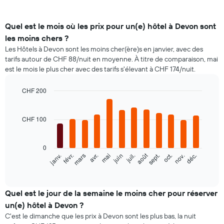
Quel est le mois où les prix pour un(e) hôtel à Devon sont
les moins chers ?
Les Hôtels à Devon sont les moins cher(ère)s en janvier, avec des
tarifs autour de CHF 88/nuit en moyenne. À titre de comparaison, mai
est le mois le plus cher avec des tarifs s'élevant à CHF 174/nuit.
CHF 200
Bar
Chart
graphic.
chart
with
CHF 100
12
bars.
0
Le
août
févr.
mai
nov.
janv.
avr.
juil.
oct.
mars
juin
sept.
déc.
graphique
End
of
ci-
interactive
dessous
chart
indique
Quel est le jour de la semaine le moins cher pour réserver
le
un(e) hôtel à Devon ?
prix
C'est le dimanche que les prix à Devon sont les plus bas, la nuit
moyen