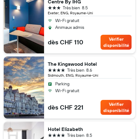
Centre By IHG
3 étoiles
Très bien
8.5
Exeter, ENG, Royaume-Uni
Wi-Fi gratuit
Animaux admis
Vérifier
dès CHF 110
disponibilité
The Kingswood Hotel
4 étoiles
Très bien
8.6
Sidmouth, ENG, Royaume-Uni
Parking
Wi-Fi gratuit
Vérifier
dès CHF 221
disponibilité
Hotel Elizabeth
4 étoiles
Très bien
8.5