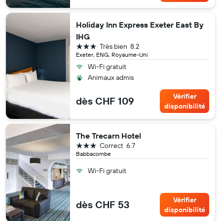
Holiday Inn Express Exeter East By
IHG
3 étoiles
Très bien
8.2
Exeter, ENG, Royaume-Uni
Wi-Fi gratuit
Animaux admis
Vérifier
dès CHF 109
disponibilité
The Trecarn Hotel
3 étoiles
Correct
6.7
Babbacombe
Wi-Fi gratuit
Vérifier
dès CHF 53
disponibilité