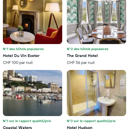
indiquent
le
le
prix
nombre
moyen
de
d'une
jours
chambre
avant
pour
le
ce
séjour
week-
Sur
end
N°1 des hôtels populaires
N°2 des hôtels populaires
le
trouvé
Hotel Du Vin Exeter
The Grand Hotel
graphique,
au
1
CHF 100 par nuit
CHF 56 par nuit
cours
axe
des
Y
3
indiquent
derniers
le
jours
prix
moyen
d'une
chambre
N°1 sur le rapport qualité/prix
N°2 sur le rapport qualité/prix
Coastal Waters
Hotel Hudson