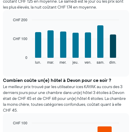
coûtant CHF 125 en moyenne. Le samedi est le jour où les prix sont
d'une
les plus élevés, la nuit coûtant CHF 174 en moyenne.
chambre
par
mois
CHF 200
Sur
Bar
Chart
le
graphic.
chart
with
graphique,
CHF 100
7
1
bars.
axe
X
Le
0
indiquent
graphique
lun.
mar.
mer.
jeu.
ven.
sam.
dim.
End
les
of
ci-
mois.
interactive
dessous
chart
Sur
indique
Combien coûte un(e) hôtel à Devon pour ce soir ?
le
le
graphique,
Le meilleur prix trouvé par les utilisateur·ices KAYAK au cours des 3
prix
1
derniers jours pour une chambre dans un(e) hôtel 3 étoiles à Devon
moyen
axe
était de CHF 45 et de CHF 68 pour un(e) hôtel 4 étoiles. La chambre
d'une
Y
la moins chère, toutes catégories confondues, coûtait quant à elle
chambre
indiquent
CHF 45.
par
le
jour
prix
CHF 100
Sur
moyen
le
Bar
Chart
d'une