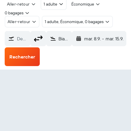
Aller-retour
1 adulte
Économique
0 bagages
Aller-retour
1 adulte, Économique, 0 bagages
De…
Biak Aéroport Frans-Kaisiepo (BIK)
mar. 8.9.
-
mar. 15.9.
Rechercher