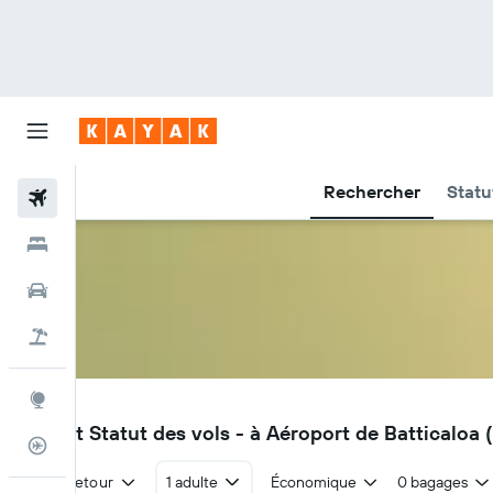
Rechercher
Statu
Vols
Hôtels
Voitures
Vacances
Explore
BTC
Vols et Statut des vols - à Aéroport de Batticaloa
Suivi des vols
Aller-retour
1 adulte
Économique
0 bagages