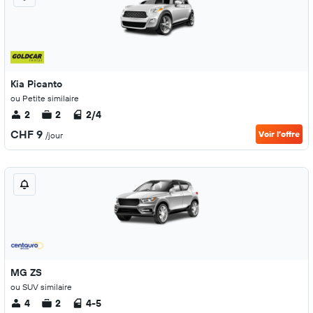
Kia Picanto
ou Petite similaire
2
2
2/4
CHF 9
Voir l’offre
/jour
MG ZS
ou SUV similaire
4
2
4-5