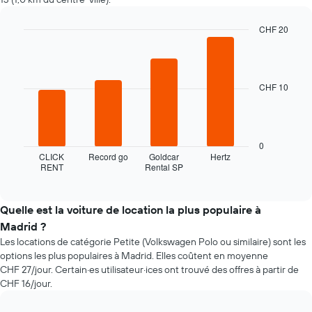
l'approche
de
la
CHF 20
date
Bar
Chart
de
graphic.
chart
la
with
4
réservation
CHF 10
bars.
Sur
le
Le
graphique,
graphique
1
ci-
0
axe
dessous
CLICK
Record go
Goldcar
Hertz
X
RENT
Rental SP
indique
End
indiquent
of
les
le
interactive
quatre
chart
nombre
agences
Quelle est la voiture de location la plus populaire à
de
de
jours
Madrid ?
location
avant
Les locations de catégorie Petite (Volkswagen Polo ou similaire) sont les
de
la
options les plus populaires à Madrid. Elles coûtent en moyenne
voiture
réservation
CHF 27/jour. Certain·es utilisateur·ices ont trouvé des offres à partir de
les
Sur
CHF 16/jour.
moins
le
chères
graphique,