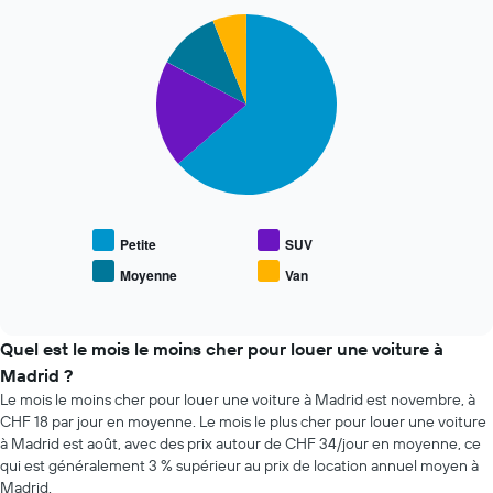
au
1
cours
Pie
Chart
axe
graphic.
chart
des
Y
with
dernières
indiquent
4
72
le
slices.
heures
prix
Sur
moyen
Le
le
d'une
graphique
graphique,
voiture
ci-
1
de
dessous
axe
location
indique
X
le
Petite
SUV
indiquent
prix
les
Moyenne
Van
End
moyen
4
of
des
interactive
agences
types
chart
de
de
Quel est le mois le moins cher pour louer une voiture à
location
voiture
Madrid ?
de
les
Le mois le moins cher pour louer une voiture à Madrid est novembre, à
voiture
plus
les
CHF 18 par jour en moyenne. Le mois le plus cher pour louer une voiture
populaires
moins
à Madrid est août, avec des prix autour de CHF 34/jour en moyenne, ce
chères
qui est généralement 3 % supérieur au prix de location annuel moyen à
Sur
Madrid.