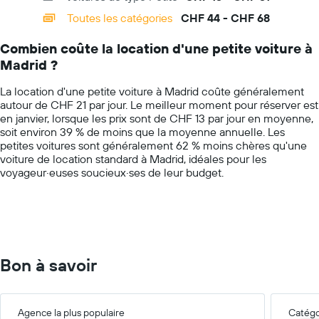
pour
categories.
Toutes les catégories
CHF 44 - CHF 68
une
Range:
journée
14
Combien coûte la location d'une petite voiture à
categories.
Madrid ?
The
chart
La location d'une petite voiture à Madrid coûte généralement
has
autour de CHF 21 par jour. Le meilleur moment pour réserver est
1
en janvier, lorsque les prix sont de CHF 13 par jour en moyenne,
Y
soit environ 39 % de moins que la moyenne annuelle. Les
axis
petites voitures sont généralement 62 % moins chères qu'une
displaying
voiture de location standard à Madrid, idéales pour les
values.
voyageur·euses soucieux·ses de leur budget.
Range:
0
to
75.
Bon à savoir
Agence la plus populaire
Catégor