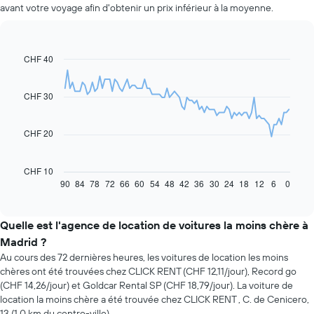
avant votre voyage afin d'obtenir un prix inférieur à la moyenne.
CHF 40
Line
Chart
graphic.
chart
with
91
CHF 30
data
points.
CHF 20
Le
graphique
ci-
CHF 10
dessous
90
84
78
72
66
60
54
48
42
36
30
24
18
12
6
0
End
of
indique
interactive
l'évolution
chart
des
Quelle est l'agence de location de voitures la moins chère à
prix
Madrid ?
d'une
Au cours des 72 dernières heures, les voitures de location les moins
voiture
chères ont été trouvées chez CLICK RENT (CHF 12,11/jour), Record go
de
(CHF 14,26/jour) et Goldcar Rental SP (CHF 18,79/jour). La voiture de
location
location la moins chère a été trouvée chez CLICK RENT , C. de Cenicero,
à
13 (1,0 km du centre-ville).