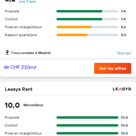
Lire 11 avis
Propreté
7.4
Confort
7.4
Prise en charge/retour
5.6
Rapport qualité/prix
5.0
7 succursales à Madrid
Tout voir
de CHF 23/jour
Voir les offres
Leasys Rent
10,0
Merveilleux
Propreté
10.0
Confort
10.0
Prise en charge/retour
10.0