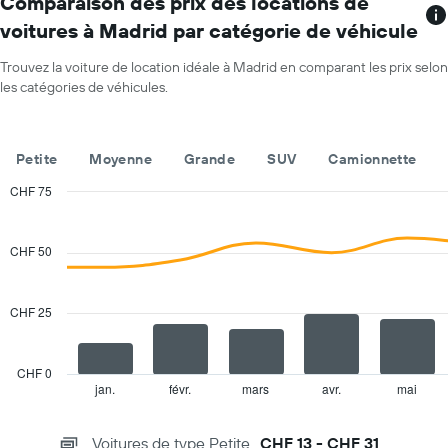
Comparaison des prix des locations de
graphique,
voitures à Madrid par catégorie de véhicule
1
axe
Trouvez la voiture de location idéale à Madrid en comparant les prix selon
X
les catégories de véhicules.
indiquent
les
mois
de
Petite
Moyenne
Grande
SUV
Camionnette
l'année
Sur
CHF 75
le
Combination
Chart
graphique,
graphic.
chart
with
1
CHF 50
2
axe
data
Y
series.
indiquent
CHF 25
le
The
prix
chart
moyen
has
CHF 0
d'une
1
jan.
févr.
mars
avr.
mai
End
voiture
of
X
de
interactive
axis
chart
location
Voitures de type Petite
CHF 13 - CHF 31
displaying