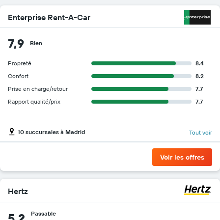
Enterprise Rent-A-Car
7,9
Bien
Propreté
8.4
Confort
8.2
Prise en charge/retour
7.7
Rapport qualité/prix
7.7
10 succursales à Madrid
Tout voir
Voir les offres
Hertz
Passable
5,2