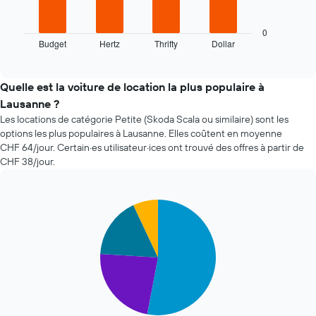
graphique
1
ci-
axe
dessous
0
X
Budget
Hertz
Thrifty
Dollar
indique
End
indiquent
of
les
le
interactive
quatre
chart
nombre
agences
Quelle est la voiture de location la plus populaire à
de
de
jours
Lausanne ?
location
avant
Les locations de catégorie Petite (Skoda Scala ou similaire) sont les
de
la
options les plus populaires à Lausanne. Elles coûtent en moyenne
voiture
réservation
CHF 64/jour. Certain·es utilisateur·ices ont trouvé des offres à partir de
les
Sur
CHF 38/jour.
moins
le
chères
graphique,
au
1
cours
Pie
Chart
axe
graphic.
chart
des
Y
with
dernières
indiquent
4
72
le
slices.
heures
prix
Sur
moyen
Le
le
d'une
graphique
graphique,
voiture
ci-
1