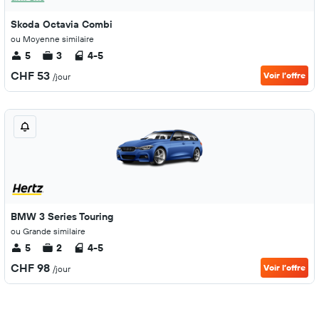
Skoda Octavia Combi
ou Moyenne similaire
5
3
4-5
CHF 53
Voir l’offre
/jour
BMW 3 Series Touring
ou Grande similaire
5
2
4-5
CHF 98
Voir l’offre
/jour