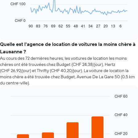
CHF 100
Le
graphique
ci-
CHF 0
dessous
90
83
76
69
62
55
48
41
34
27
20
13
6
End
of
indique
interactive
l'évolution
chart
des
Quelle est l'agence de location de voitures la moins chère à
prix
Lausanne ?
d'une
Au cours des 72 dernières heures, les voitures de location les moins
voiture
chères ont été trouvées chez Budget (CHF 24,38/jour), Hertz
de
(CHF 26,92/jour) et Thrifty (CHF 40,20/jour). La voiture de location la
location
moins chère a été trouvée chez Budget, Avenue De La Gare 50 (0,5 km
à
du centre-ville).
l'approche
de
la
CHF 60
date
Bar
Chart
de
graphic.
chart
la
with
CHF 40
4
réservation
bars.
Sur
le
CHF 20
Le
graphique,