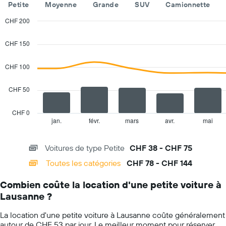
Petite
Moyenne
Grande
SUV
Camionnette
Sur
le
CHF 200
graphique,
Combination
Chart
1
graphic.
chart
CHF 150
axe
with
Y
2
indiquent
data
CHF 100
series.
le
prix
CHF 50
The
moyen
chart
d'une
has
voiture
CHF 0
1
de
jan.
févr.
mars
avr.
mai
End
of
X
location
interactive
axis
pour
chart
Voitures de type Petite
CHF 38 - CHF 75
displaying
une
categories.
journée
Toutes les catégories
CHF 78 - CHF 144
Range:
14
Combien coûte la location d'une petite voiture à
categories.
Lausanne ?
The
chart
La location d'une petite voiture à Lausanne coûte généralement
has
autour de CHF 53 par jour. Le meilleur moment pour réserver
1