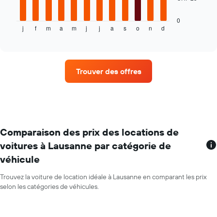
graphique
location
ci-
de
dessous
voiture
0
j
f
m
a
m
j
j
a
s
o
n
d
indique
End
le
of
le
plus
interactive
prix
bas
chart
moyen
par
d'une
agence
Trouver des offres
voiture
de
location
par
mois
Sur
le
Comparaison des prix des locations de
graphique,
voitures à Lausanne par catégorie de
1
véhicule
axe
X
indiquent
Trouvez la voiture de location idéale à Lausanne en comparant les prix
les
selon les catégories de véhicules.
mois
de
l'année