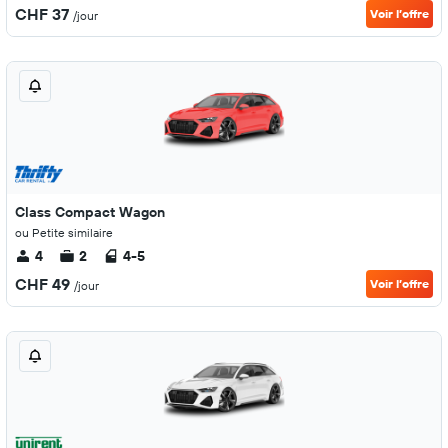
CHF 37
Voir l’offre
/jour
Class Compact Wagon
ou Petite similaire
4
2
4-5
CHF 49
Voir l’offre
/jour