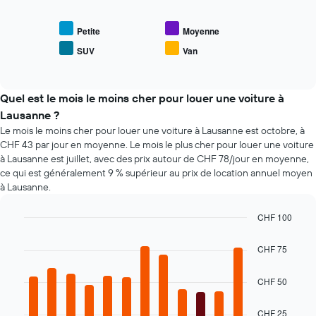
de
dessous
axe
location
indique
X
le
Petite
Moyenne
indiquent
prix
les
SUV
Van
End
moyen
4
of
des
interactive
agences
types
chart
de
de
Quel est le mois le moins cher pour louer une voiture à
location
voiture
Lausanne ?
de
les
Le mois le moins cher pour louer une voiture à Lausanne est octobre, à
voiture
plus
les
CHF 43 par jour en moyenne. Le mois le plus cher pour louer une voiture
populaires
moins
à Lausanne est juillet, avec des prix autour de CHF 78/jour en moyenne,
chères
ce qui est généralement 9 % supérieur au prix de location annuel moyen
Sur
à Lausanne.
le
graphique,
CHF 100
1
Bar
Chart
axe
graphic.
chart
CHF 75
Y
with
indiquent
12
bars.
le
CHF 50
prix
Le
de
CHF 25