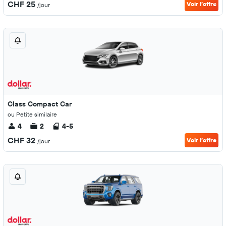
CHF 25
Voir l’offre
/jour
Class Compact Car
ou Petite similaire
4
2
4-5
CHF 32
Voir l’offre
/jour