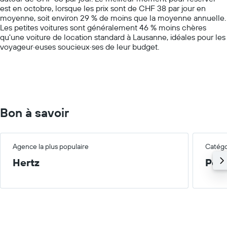
est en octobre, lorsque les prix sont de CHF 38 par jour en
Y
moyenne, soit environ 29 % de moins que la moyenne annuelle.
axis
Les petites voitures sont généralement 46 % moins chères
displaying
qu'une voiture de location standard à Lausanne, idéales pour les
values.
voyageur·euses soucieux·ses de leur budget.
Range:
0
to
200.
Bon à savoir
Agence la plus populaire
Catégor
Hertz
Peti