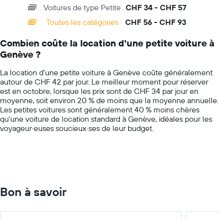
chart
prix
Voitures de type Petite
CHF 34 - CHF 57
displaying
de
categories.
Toutes les catégories
CHF 56 - CHF 93
location
Range:
de
14
voiture
Combien coûte la location d'une petite voiture à
categories.
le
Genève ?
The
plus
chart
bas
La location d'une petite voiture à Genève coûte généralement
has
par
autour de CHF 42 par jour. Le meilleur moment pour réserver
1
agence
est en octobre, lorsque les prix sont de CHF 34 par jour en
Y
moyenne, soit environ 20 % de moins que la moyenne annuelle.
axis
Les petites voitures sont généralement 40 % moins chères
displaying
qu'une voiture de location standard à Genève, idéales pour les
values.
voyageur·euses soucieux·ses de leur budget.
Range:
0
to
100.
Bon à savoir