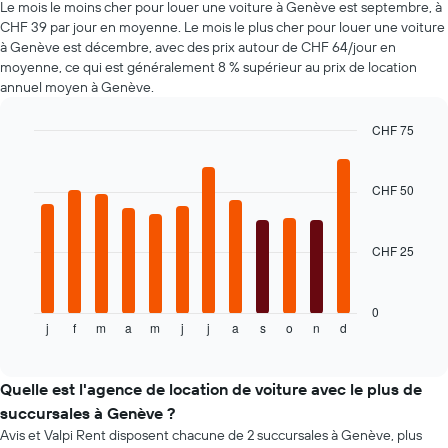
Le mois le moins cher pour louer une voiture à Genève est septembre, à
voiture
plus
les
CHF 39 par jour en moyenne. Le mois le plus cher pour louer une voiture
populaires
moins
à Genève est décembre, avec des prix autour de CHF 64/jour en
chères
moyenne, ce qui est généralement 8 % supérieur au prix de location
Sur
annuel moyen à Genève.
le
graphique,
CHF 75
1
Bar
Chart
axe
graphic.
chart
Y
with
CHF 50
indiquent
12
bars.
le
prix
CHF 25
Le
de
graphique
location
ci-
de
dessous
voiture
0
j
f
m
a
m
j
j
a
s
o
n
d
indique
End
le
of
le
plus
interactive
prix
bas
chart
moyen
par
Quelle est l'agence de location de voiture avec le plus de
d'une
agence
succursales à Genève ?
voiture
Avis et Valpi Rent disposent chacune de 2 succursales à Genève, plus
de