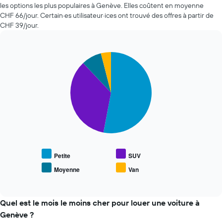
de
la
les options les plus populaires à Genève. Elles coûtent en moyenne
voiture
réservation
CHF 66/jour. Certain·es utilisateur·ices ont trouvé des offres à partir de
les
Sur
CHF 39/jour.
moins
le
chères
graphique,
au
1
cours
Pie
Chart
axe
graphic.
chart
des
Y
with
dernières
indiquent
4
72
le
slices.
heures
prix
Sur
moyen
Le
le
d'une
graphique
graphique,
voiture
ci-
1
de
dessous
axe
location
indique
X
le
Petite
SUV
indiquent
prix
les
Moyenne
Van
End
moyen
4
of
des
interactive
agences
types
chart
de
de
Quel est le mois le moins cher pour louer une voiture à
location
voiture
Genève ?
de
les