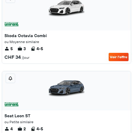
Skoda Octavia Combi
ou Moyenne similaire
5
3
4-5
CHF 34
Voir l’offre
/jour
Seat Leon ST
ou Petite similaire
4
2
4-5