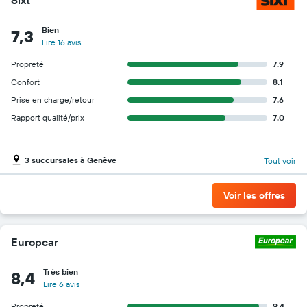
Bien
7,3
Lire 16 avis
Propreté
7.9
Confort
8.1
Prise en charge/retour
7.6
Rapport qualité/prix
7.0
3 succursales à Genève
Tout voir
Voir les offres
Europcar
Très bien
8,4
Lire 6 avis
Propreté
9.4