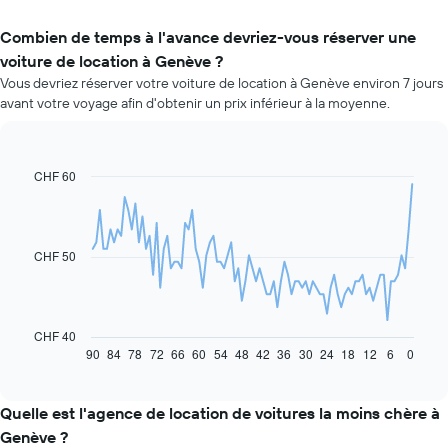
Combien de temps à l'avance devriez-vous réserver une
voiture de location à Genève ?
Vous devriez réserver votre voiture de location à Genève environ 7 jours
avant votre voyage afin d'obtenir un prix inférieur à la moyenne.
CHF 60
Line
Chart
graphic.
chart
with
91
data
CHF 50
points.
Le
graphique
ci-
CHF 40
dessous
90
84
78
72
66
60
54
48
42
36
30
24
18
12
6
0
End
of
indique
interactive
l'évolution
chart
des
Quelle est l'agence de location de voitures la moins chère à
prix
Genève ?
d'une