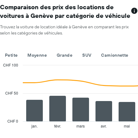
plus
moyen
de
Comparaison des prix des locations de
d'une
succursales
voiture
voitures à Genève par catégorie de véhicule
Sur
de
le
location
Trouvez la voiture de location idéale à Genève en comparant les prix
graphique,
pour
selon les catégories de véhicules.
1
une
axe
journée
X
indiquent
Petite
Moyenne
Grande
SUV
Camionnette
les
agences
CHF 100
de
Combination
Chart
location
graphic.
chart
with
de
2
voiture
data
CHF 50
Sur
series.
le
graphique,
The
1
chart
axe
has
CHF 0
Y
1
jan.
févr.
mars
avr.
mai
End
indiquent
of
X
le
interactive
axis