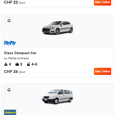
CHF 22
Voir l’offre
/jour
Class Compact Car
ou Petite similaire
4
2
4-5
CHF 26
Voir l’offre
/jour