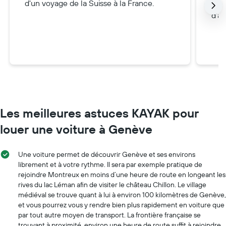
d'un voyage de la Suisse à la France.
gran
d'au
Les meilleures astuces KAYAK pour
louer une voiture à Genève
Une voiture permet de découvrir Genève et ses environs
librement et à votre rythme. Il sera par exemple pratique de
rejoindre Montreux en moins d’une heure de route en longeant les
rives du lac Léman afin de visiter le château Chillon. Le village
médiéval se trouve quant à lui à environ 100 kilomètres de Genève,
et vous pourrez vous y rendre bien plus rapidement en voiture que
par tout autre moyen de transport. La frontière française se
trouvant à proximité, environ une heure de route suffit à rejoindre