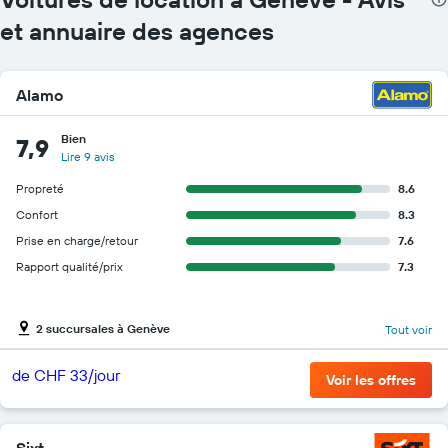
et annuaire des agences
Alamo
Bien
7,9
Lire 9 avis
Propreté
8.6
Confort
8.3
Prise en charge/retour
7.6
Rapport qualité/prix
7.3
2 succursales à Genève
Tout voir
de CHF 33/jour
Voir les offres
Sixt