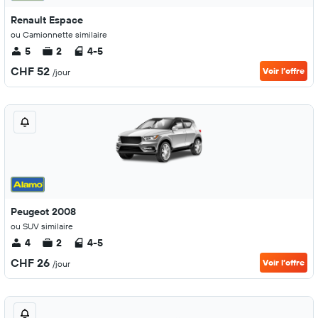
Renault Espace
ou Camionnette similaire
5
2
4-5
CHF 52
Voir l’offre
/jour
Peugeot 2008
ou SUV similaire
4
2
4-5
CHF 26
Voir l’offre
/jour