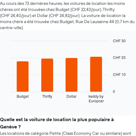
Au cours des 72 dernières heures, les voitures de location les moins
voiture
chères ont été trouvées chez Budget (CHF 22,43/jour), Thrifty
de
(CHF 24,40/jour) et Dollar (CHF 24,82/jour). La voiture de location la
location
moins chère a été trouvée chez Budget, Rue De Lausanne 44 (0,7 km du
à
centre-ville).
l'approche
de
la
CHF 30
date
Bar
Chart
de
graphic.
chart
la
with
CHF 20
4
réservation
bars.
Sur
le
CHF 10
Le
graphique,
graphique
1
ci-
0
axe
dessous
Budget
Thrifty
Dollar
keddy by
X
Europcar
indique
End
indiquent
of
les
le
interactive
quatre
chart
nombre
agences
Quelle est la voiture de location la plus populaire à
de
de
jours
Genève ?
location
avant
Les locations de catégorie Petite (Class Economy Car ou similaire) sont