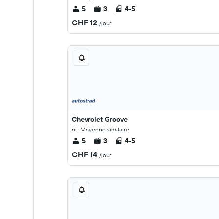
5
3
4-5
CHF 12
/jour
Chevrolet Groove
ou Moyenne similaire
5
3
4-5
CHF 14
/jour