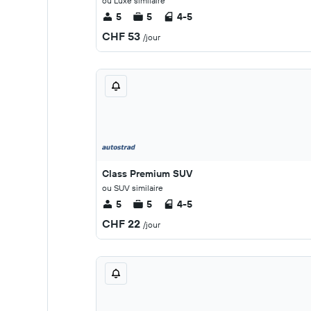
ou Luxe similaire
5
5
4-5
CHF 53
/jour
Class Premium SUV
ou SUV similaire
5
5
4-5
CHF 22
/jour