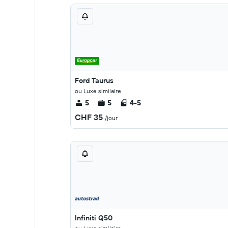
Ford Taurus
ou Luxe similaire
5
5
4-5
CHF 35
/jour
Infiniti Q50