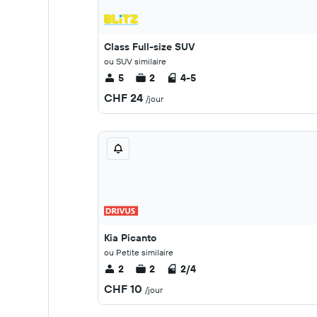
Class Full-size SUV
ou SUV similaire
5
2
4-5
CHF 24
/jour
Kia Picanto
ou Petite similaire
2
2
2/4
CHF 10
/jour