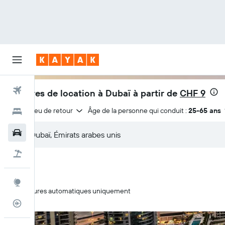
Vols
Voitures de location à Dubaï à partir de
CHF 9
Même lieu de retour
Âge de la personne qui conduit :
25-65 ans
Hôtels
Voitures
Vacances
Explore
Voitures automatiques uniquement
Suivi des vols