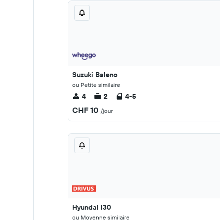
Suzuki Baleno
ou Petite similaire
4
2
4-5
CHF 10
/jour
Hyundai i30
ou Moyenne similaire