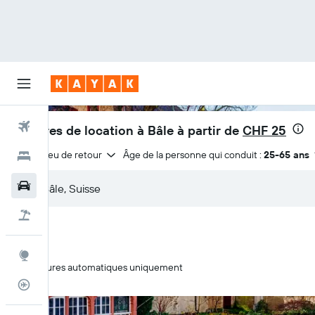
Vols
Voitures de location à Bâle à partir de
CHF 25
Même lieu de retour
Âge de la personne qui conduit :
25-65 ans
Hôtels
Voitures
Vacances
Explore
Voitures automatiques uniquement
Suivi des vols