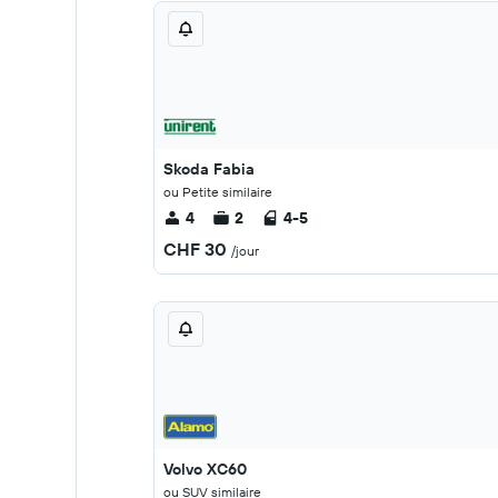
Skoda Fabia
ou Petite similaire
4
2
4-5
CHF 30
/jour
Volvo XC60
ou SUV similaire