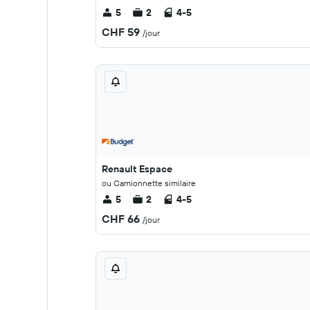
5
2
4-5
CHF 59
/jour
Renault Espace
ou Camionnette similaire
5
2
4-5
CHF 66
/jour