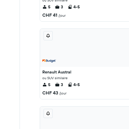
ou SUV similaire
5
3
4-5
CHF 41
/jour
Renault Austral
ou SUV similaire
5
3
4-5
CHF 43
/jour