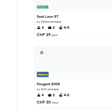
Seat Leon ST
ou Petite similaire
4
2
4-5
CHF 29
/jour
Peugeot 2008
ou SUV similaire
4
2
4-5
CHF 30
/jour