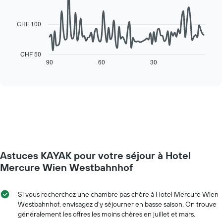
1
data
axe
points.
X
CHF 100
indiquent
Le
les
graphique
jours
ci-
CHF 50
de
dessous
90
60
30
End
la
of
affiche
interactive
semaine
l'évolution
chart
Sur
des
le
prix
graphique,
d'une
1
chambre
axe
à
Y
l'approche
indiquent
de
le
Astuces KAYAK pour votre séjour à Hotel
la
prix
date
Mercure Wien Westbahnhof
moyen
du
d'une
séjour
chambre
Sur
Si vous recherchez une chambre pas chère à Hotel Mercure Wien
le
Westbahnhof, envisagez d’y séjourner en basse saison. On trouve
graphique,
généralement les offres les moins chères en juillet et mars.
1