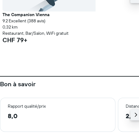
The Companion Vienna
9.2 Excellent (388 avis)
0,32 km
Restaurant, Bar/Salon, WiFi gratuit
CHF 79+
Bon à savoir
Rapport qualité/prix
Distanc
8,0
2,8 