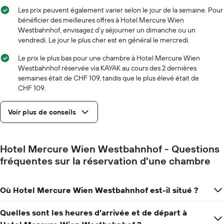
axe
Les prix peuvent également varier selon le jour de la semaine. Pour
X
bénéficier des meilleures offres à Hotel Mercure Wien
indiquent
Westbahnhof, envisagez d’y séjourner un dimanche ou un
le
vendredi. Le jour le plus cher est en général le mercredi.
nombre
de
Le prix le plus bas pour une chambre à Hotel Mercure Wien
jours
Westbahnhof réservée via KAYAK au cours des 2 dernières
avant
semaines était de CHF 109, tandis que le plus élevé était de
le
CHF 109.
séjour
Sur
Voir plus de conseils
le
graphique,
1
axe
Hotel Mercure Wien Westbahnhof - Questions
Y
fréquentes sur la réservation d’une chambre
indiquent
le
prix
moyen
Où Hotel Mercure Wien Westbahnhof est-il situé ?
d'une
chambre
Quelles sont les heures d’arrivée et de départ à