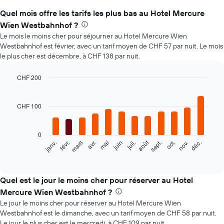
Quel mois offre les tarifs les plus bas au Hotel Mercure
Wien Westbahnhof ?
Le mois le moins cher pour séjourner au Hotel Mercure Wien
Westbahnhof est février, avec un tarif moyen de CHF 57 par nuit. Le mois
le plus cher est décembre, à CHF 138 par nuit.
CHF 200
Bar
Chart
graphic.
chart
with
CHF 100
12
bars.
0
Le
août
févr.
mai
nov.
mars
juin
sept.
déc.
janv.
avr.
juil.
oct.
graphique
End
of
ci-
interactive
dessous
chart
indique
Quel est le jour le moins cher pour réserver au Hotel
le
Mercure Wien Westbahnhof ?
prix
Le jour le moins cher pour réserver au Hotel Mercure Wien
moyen
Westbahnhof est le dimanche, avec un tarif moyen de CHF 58 par nuit.
d'une
Le jour le plus cher est le mercredi, à CHF 109 par nuit.