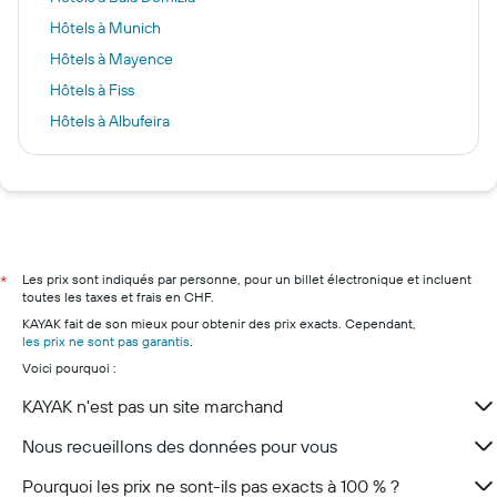
Hôtels à Munich
Hôtels à Mayence
Hôtels à Fiss
Hôtels à Albufeira
Hôtels à Davos
Hôtels à Barcelone
Hôtels à Kailua-Kona
Hôtels à Phuket
Hôtels à Zurich
Les prix sont indiqués par personne, pour un billet électronique et incluent
*
toutes les taxes et frais en CHF.
Hôtels à Monthey
KAYAK fait de son mieux pour obtenir des prix exacts. Cependant,
Hôtels à Lucerne
les prix ne sont pas garantis
.
Voici pourquoi :
Hôtels à Lugano
Hôtels à Zermatt
KAYAK n'est pas un site marchand
Hôtels à Andermatt
Nous recueillons des données pour vous
Pourquoi les prix ne sont-ils pas exacts à 100 % ?