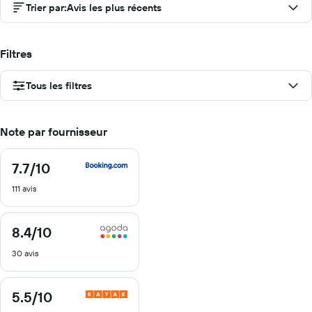
Trier par
:
Avis les plus récents
Filtres
Tous les filtres
Note par fournisseur
7.7
/10
7.7
sur
111 avis
10
8.4
/10
8.4
sur
30 avis
10
5.5
/10
5.5
sur