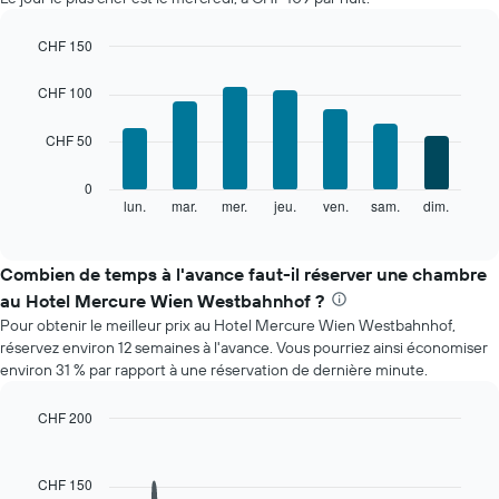
chambre
par
mois
CHF 150
Sur
Bar
Chart
le
graphic.
chart
CHF 100
with
graphique,
7
1
CHF 50
bars.
axe
X
Le
0
indiquent
graphique
lun.
mar.
mer.
jeu.
ven.
sam.
dim.
End
les
of
ci-
mois.
interactive
dessous
chart
Sur
indique
Combien de temps à l'avance faut-il réserver une chambre
le
le
graphique,
au Hotel Mercure Wien Westbahnhof ?
prix
1
Pour obtenir le meilleur prix au Hotel Mercure Wien Westbahnhof,
moyen
axe
réservez environ 12 semaines à l'avance. Vous pourriez ainsi économiser
d'une
Y
environ 31 % par rapport à une réservation de dernière minute.
chambre
indiquent
par
le
jour
CHF 200
prix
Sur
Line
Chart
moyen
le
graphic.
chart
d'une
with
graphique,
CHF 150
chambre
90