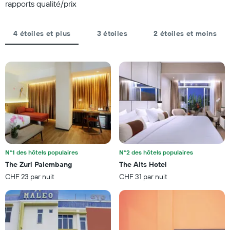
le
rapports qualité/prix
graphique,
1
axe
4 étoiles et plus
3 étoiles
2 étoiles et moins
X
indiquent
le
nombre
de
jours
avant
le
séjour
Sur
le
graphique,
N°1 des hôtels populaires
N°2 des hôtels populaires
1
The Zuri Palembang
The Alts Hotel
axe
CHF 23 par nuit
CHF 31 par nuit
Y
indiquent
le
prix
moyen
d'une