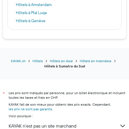
Hôtels à Amsterdam
Hôtels à Ħal Luqa
Hôtels à Genève
Hôtels à Rome
Hôtels à Londres
Hôtels à Cancún
Hôtels à New York
Hôtels à Wadi Musa
KAYAK.ch
Hôtels
Hôtels en Asie
Hôtels en Indonésie
Hôtels à Sumatra du Sud
Hôtels à Palma de Majorque
Hôtels à Hurghada
Hôtels à Zurich
Les prix sont indiqués par personne, pour un billet électronique et incluent
Hôtels à Monthey
*
toutes les taxes et frais en CHF.
Hôtels à Lucerne
KAYAK fait de son mieux pour obtenir des prix exacts. Cependant,
les prix ne sont pas garantis
Hôtels à Lugano
.
Voici pourquoi :
Hôtels à Zermatt
KAYAK n'est pas un site marchand
Hôtels à Andermatt