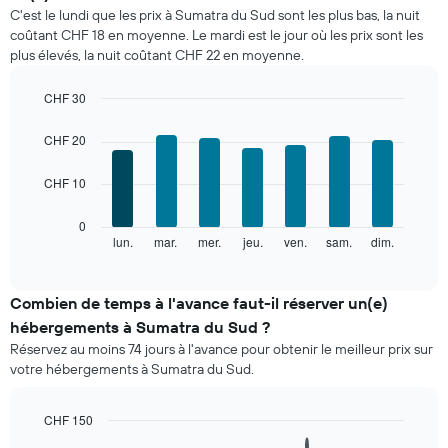
prix
C'est le lundi que les prix à Sumatra du Sud sont les plus bas, la nuit
moyen
coûtant CHF 18 en moyenne. Le mardi est le jour où les prix sont les
d'une
plus élevés, la nuit coûtant CHF 22 en moyenne.
chambre
par
mois
CHF 30
Sur
Bar
Chart
le
graphic.
chart
CHF 20
with
graphique,
7
1
CHF 10
bars.
axe
X
Le
0
indiquent
graphique
lun.
mar.
mer.
jeu.
ven.
sam.
dim.
End
les
of
ci-
mois.
interactive
dessous
chart
Sur
indique
Combien de temps à l'avance faut-il réserver un(e)
le
le
graphique,
hébergements à Sumatra du Sud ?
prix
1
Réservez au moins 74 jours à l'avance pour obtenir le meilleur prix sur
moyen
axe
votre hébergements à Sumatra du Sud.
d'une
Y
chambre
indiquent
par
le
CHF 150
jour
prix
Line
Chart