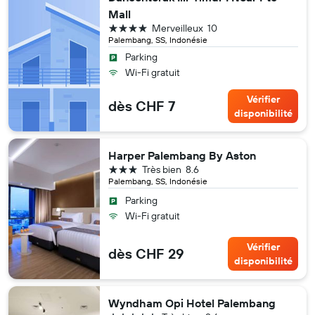
Mall
4 étoiles
Merveilleux
10
Palembang, SS, Indonésie
Parking
Wi-Fi gratuit
Vérifier
dès CHF 7
disponibilité
Harper Palembang By Aston
3 étoiles
Très bien
8.6
Palembang, SS, Indonésie
Parking
Wi-Fi gratuit
Vérifier
dès CHF 29
disponibilité
Wyndham Opi Hotel Palembang