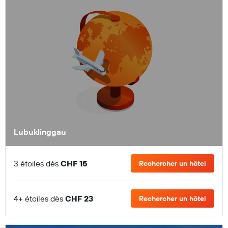
Lubuklinggau
3 étoiles dès
CHF 15
Rechercher un hôtel
4+ étoiles dès
CHF 23
Rechercher un hôtel