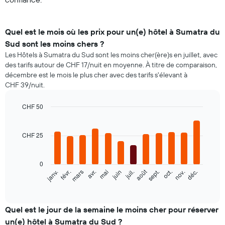
Quel est le mois où les prix pour un(e) hôtel à Sumatra du
Sud sont les moins chers ?
Les Hôtels à Sumatra du Sud sont les moins cher(ère)s en juillet, avec
des tarifs autour de CHF 17/nuit en moyenne. À titre de comparaison,
décembre est le mois le plus cher avec des tarifs s'élevant à
CHF 39/nuit.
CHF 50
Bar
Chart
graphic.
chart
with
CHF 25
12
bars.
0
Le
août
janv.
févr.
mars
avr.
mai
juin
juil.
sept.
oct.
nov.
déc.
graphique
End
of
ci-
interactive
dessous
chart
indique
Quel est le jour de la semaine le moins cher pour réserver
le
un(e) hôtel à Sumatra du Sud ?