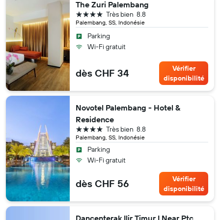
The Zuri Palembang
4 étoiles
Très bien
8.8
Palembang, SS, Indonésie
Parking
Wi-Fi gratuit
Vérifier
dès CHF 34
disponibilité
Novotel Palembang - Hotel &
Residence
4 étoiles
Très bien
8.8
Palembang, SS, Indonésie
Parking
Wi-Fi gratuit
Vérifier
dès CHF 56
disponibilité
Dancenterak Ilir Timur I Near Ptc