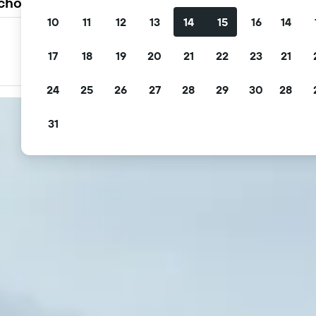
 choisissent KAYAK
10
11
12
13
14
15
16
14
Filtrez les offres
17
18
19
20
21
22
23
21
Filtrez par annulation gratuite, petit déjeuner gratuit et
plus encore
24
25
26
27
28
29
30
28
31