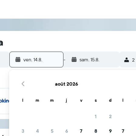
a
ven. 14.8.
-
sam. 15.8.
2
août 2026
l
m
m
j
v
s
d
l
1
2
3
4
5
6
7
8
9
7