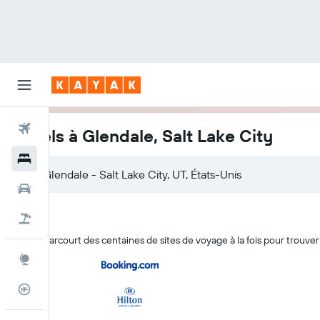
Vols
Hôtels à Glendale, Salt Lake City
Hôtels
Voitures
Vacances
KAYAK parcourt des centaines de sites de voyage à la fois pour trouver
Explore
Suivi des vols