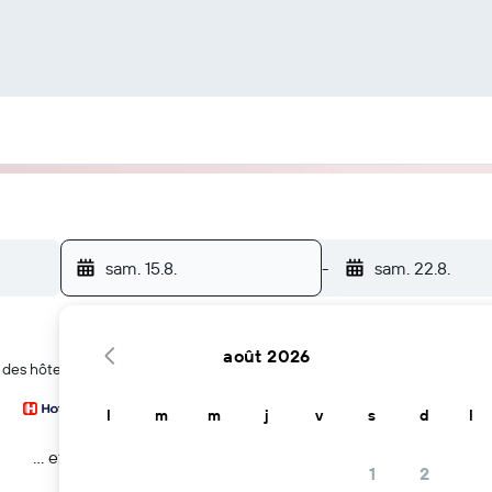
sam. 15.8.
-
sam. 22.8.
août 2026
 des hôtels à Glendale
l
m
m
j
v
s
d
l
… et plus
1
2