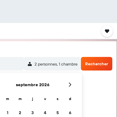
Rechercher
2 personnes, 1 chambre
septembre 2026
m
m
j
v
s
d
1
2
3
4
5
6