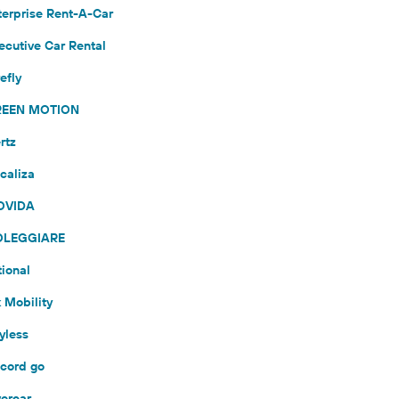
terprise Rent-A-Car
ecutive Car Rental
efly
 GREEN MOTION
rtz
caliza
MOVIDA
 NOLEGGIARE
tional
 Mobility
yless
ecord go
vercar