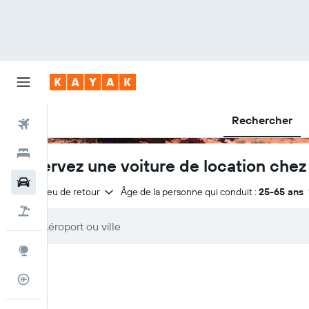
Rechercher
Vols
Hôtels
Réservez une voiture de location che
Voitures
Même lieu de retour
Âge de la personne qui conduit :
25-65 ans
Vacances
Explore
Suivi des vols