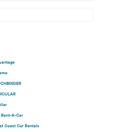
dvantage
lamo
BUCHBINDER
CIRCULAR
llar
Z Rent-A-Car
st Coast Car Rentals