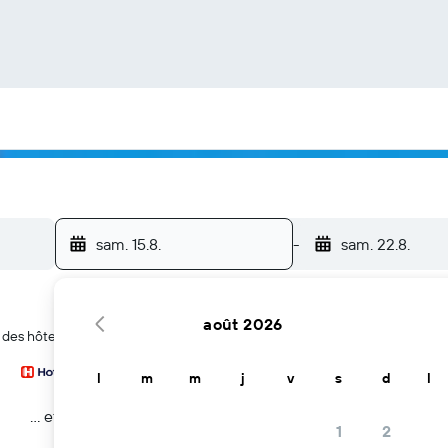
sam. 15.8.
-
sam. 22.8.
août 2026
er des hôtels à Downtown
l
m
m
j
v
s
d
l
… et plus
1
2