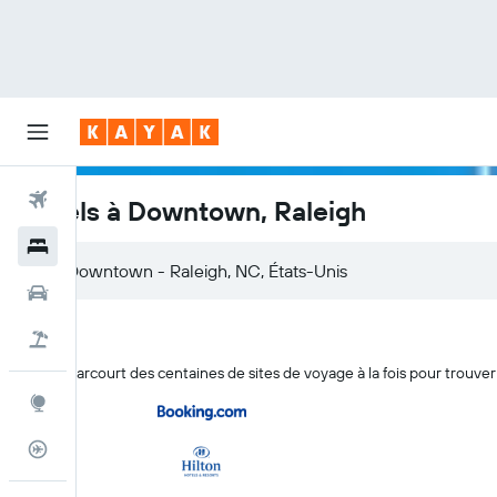
Vols
Hôtels à Downtown, Raleigh
Hôtels
Voitures
Vacances
KAYAK parcourt des centaines de sites de voyage à la fois pour trouv
Explore
Suivi des vols