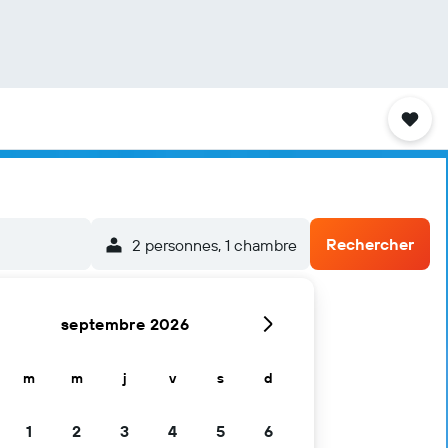
Rechercher
2 personnes, 1 chambre
septembre 2026
m
m
j
v
s
d
1
2
3
4
5
6