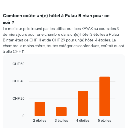
Combien coûte un(e) hôtel à Pulau Bintan pour ce
soir ?
Le meilleur prix trouvé par les utilisateur·ices KAYAK au cours des 3
derniers jours pour une chambre dans un(e) hôtel 3 étoiles à Pulau
Bintan était de CHF 11 et de CHF 29 pour un(e) hôtel 4 étoiles. La
chambre la moins chère, toutes catégories confondues, coûtait quant
à elle CHF 11.
CHF 60
Bar
Chart
graphic.
chart
with
CHF 40
4
bars.
CHF 20
Le
graphique
ci-
dessous
0
2 étoiles
3 étoiles
4 étoiles
5 étoiles
indique
End
of
le
interactive