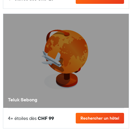
Teluk Sebong
4+ étoiles dès
CHF 99
Rechercher un hôtel