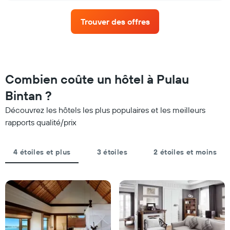
X
moyen
indiquent
d'une
les
Trouver des offres
chambre
catégories
pour
d'hôtels
ce
par
week-
étoiles.
end,
Sur
calculé
Combien coûte un hôtel à Pulau
le
sur
graphique,
Bintan ?
les
1
3
axe
Découvrez les hôtels les plus populaires et les meilleurs
derniers
Y
rapports qualité/prix
jours
indiquent
et
le
regroupé
prix
4 étoiles et plus
3 étoiles
2 étoiles et moins
par
moyen
nombre
d'une
d'étoiles.
chambre
Sur
pour
le
ce
graphique,
soir
1
trouvé
axe
au