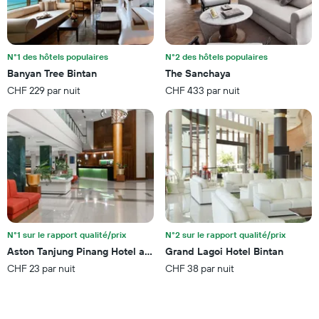
X
cours
indiquent
des
les
3
catégories
derniers
d'hôtels
N°1 des hôtels populaires
N°2 des hôtels populaires
jours
par
Banyan Tree Bintan
The Sanchaya
étoiles.
CHF 229 par nuit
CHF 433 par nuit
Sur
le
graphique,
1
axe
Y
indiquent
le
prix
moyen
d'une
N°1 sur le rapport qualité/prix
N°2 sur le rapport qualité/prix
chambre
Aston Tanjung Pinang Hotel and Conference Center
Grand Lagoi Hotel Bintan
pour
CHF 23 par nuit
CHF 38 par nuit
ce
week-
end
trouvé