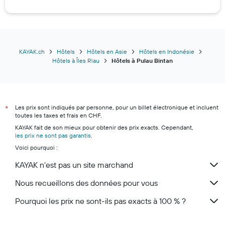
Hôtels à Los Angeles
Hôtels à Cancún
Hôtels à Zurich
Hôtels à Budva
KAYAK.ch
Hôtels
Hôtels en Asie
Hôtels en Indonésie
Hôtels à Îles Riau
Hôtels à Pulau Bintan
Hôtels à Berne
Hôtels à Ko Samui
Hôtels à Monthey
Les prix sont indiqués par personne, pour un billet électronique et incluent
Hôtels à Lucerne
*
toutes les taxes et frais en CHF.
Hôtels à Lugano
KAYAK fait de son mieux pour obtenir des prix exacts. Cependant,
les prix ne sont pas garantis
Hôtels à Zermatt
.
Voici pourquoi :
Hôtels à Andermatt
KAYAK n'est pas un site marchand
Hôtels à Genève
Nous recueillons des données pour vous
Pourquoi les prix ne sont-ils pas exacts à 100 % ?