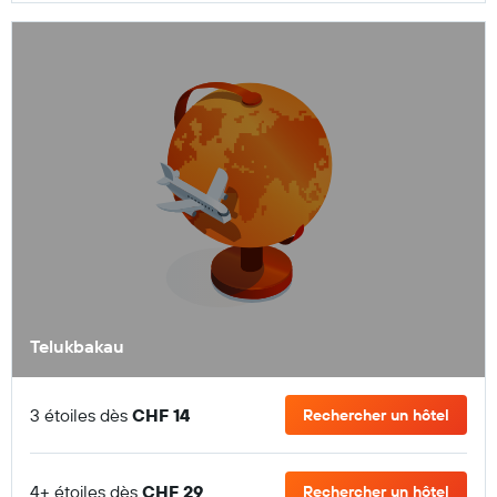
Telukbakau
3 étoiles dès
CHF 14
Rechercher un hôtel
4+ étoiles dès
CHF 29
Rechercher un hôtel