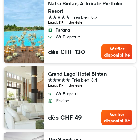
Natra Bintan, A Tribute Portfolio
Resort
5 étoiles
Très bien
8.9
Lagoi, KR, Indonésie
Parking
Wi-Fi gratuit
Vérifier
dès CHF 130
disponibilité
Grand Lagoi Hotel Bintan
5 étoiles
Très bien
8.4
Lagoi, KR, Indonésie
Wi-Fi gratuit
Piscine
Vérifier
dès CHF 49
disponibilité
The Sanchaya