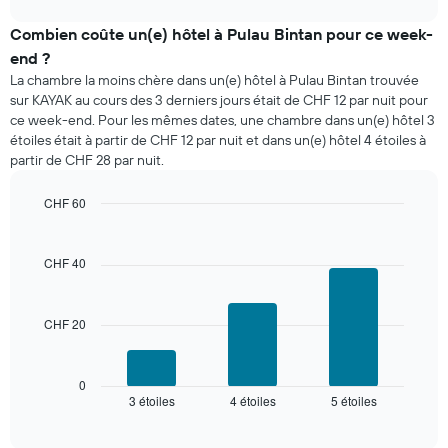
prix
chart
moyen
Combien coûte un(e) hôtel à Pulau Bintan pour ce week-
d'une
end ?
chambre
La chambre la moins chère dans un(e) hôtel à Pulau Bintan trouvée
pour
sur KAYAK au cours des 3 derniers jours était de CHF 12 par nuit pour
ce
ce week-end. Pour les mêmes dates, une chambre dans un(e) hôtel 3
soir,
étoiles était à partir de CHF 12 par nuit et dans un(e) hôtel 4 étoiles à
calculé
partir de CHF 28 par nuit.
sur
les
3
CHF 60
derniers
Bar
Chart
graphic.
jours
chart
with
et
CHF 40
3
regroupé
bars.
par
nombre
CHF 20
Le
d'étoiles.
graphique
Sur
ci-
le
dessous
0
graphique,
3 étoiles
4 étoiles
5 étoiles
indique
End
1
of
le
interactive
axe
prix
chart