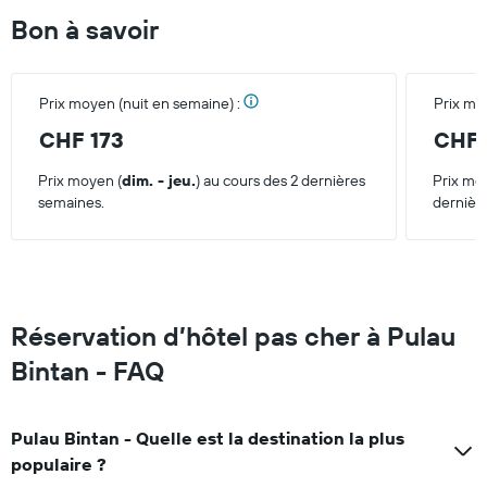
au
Bon à savoir
cours
des
3
derniers
Prix moyen (nuit en semaine) :
Prix mo
jours
CHF 173
CHF 
Prix moyen (
dim. - jeu.
) au cours des 2 dernières
Prix mo
semaines.
dernièr
Réservation d’hôtel pas cher à Pulau
Bintan - FAQ
Pulau Bintan - Quelle est la destination la plus
populaire ?