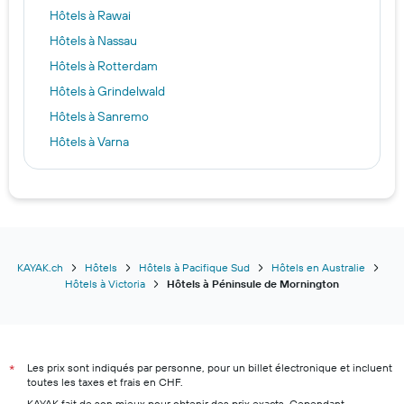
Hôtels à Rawai
Hôtels à Nassau
Hôtels à Rotterdam
Hôtels à Grindelwald
Hôtels à Sanremo
Hôtels à Varna
Hôtels à Port El-Kantaoui
Hôtels à Lyon
Hôtels à Lahaina
Hôtels à Barcelone
Hôtels à Dubaï
KAYAK.ch
Hôtels
Hôtels à Pacifique Sud
Hôtels en Australie
Hôtels à Victoria
Hôtels à Péninsule de Mornington
Hôtels à Zermatt
Hôtels à El Nido
Hôtels à Zurich
Les prix sont indiqués par personne, pour un billet électronique et incluent
Hôtels à Monthey
*
toutes les taxes et frais en CHF.
Hôtels à Lucerne
KAYAK fait de son mieux pour obtenir des prix exacts. Cependant,