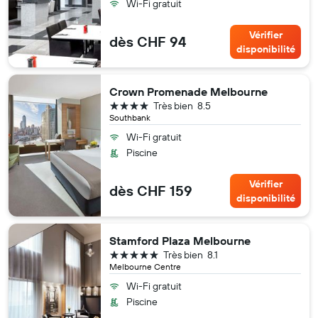
Wi-Fi gratuit
Vérifier
dès CHF 94
disponibilité
Crown Promenade Melbourne
4 étoiles
Très bien
8.5
Southbank
Wi-Fi gratuit
Piscine
Vérifier
dès CHF 159
disponibilité
Stamford Plaza Melbourne
5 étoiles
Très bien
8.1
Melbourne Centre
Wi-Fi gratuit
Piscine