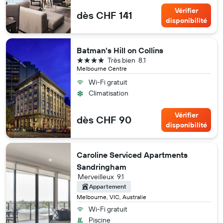
Vérifier
dès CHF 141
disponibilité
Batman's Hill on Collins
4 étoiles
Très bien
8.1
Melbourne Centre
Wi-Fi gratuit
Climatisation
Vérifier
dès CHF 90
disponibilité
Caroline Serviced Apartments
Sandringham
Merveilleux
9.1
Appartement
Melbourne, VIC, Australie
Wi-Fi gratuit
Piscine