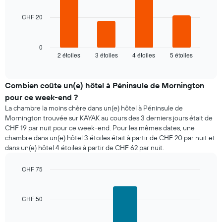
CHF 20
Le
graphique
ci-
dessous
0
2 étoiles
3 étoiles
4 étoiles
5 étoiles
indique
End
of
le
interactive
prix
chart
moyen
Combien coûte un(e) hôtel à Péninsule de Mornington
d'une
pour ce week-end ?
chambre
La chambre la moins chère dans un(e) hôtel à Péninsule de
pour
Mornington trouvée sur KAYAK au cours des 3 derniers jours était de
ce
CHF 19 par nuit pour ce week-end. Pour les mêmes dates, une
soir,
chambre dans un(e) hôtel 3 étoiles était à partir de CHF 20 par nuit et
calculé
dans un(e) hôtel 4 étoiles à partir de CHF 62 par nuit.
sur
les
3
CHF 75
derniers
Bar
Chart
graphic.
jours
chart
with
et
CHF 50
3
regroupé
bars.
par