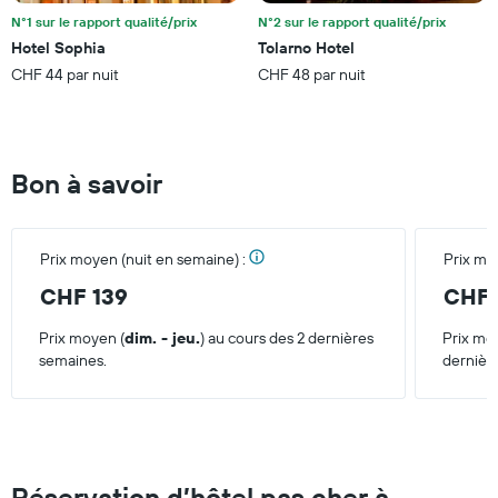
d'une
N°1 sur le rapport qualité/prix
N°2 sur le rapport qualité/prix
chambre
Hotel Sophia
Tolarno Hotel
pour
CHF 44 par nuit
CHF 48 par nuit
ce
week-
end
trouvé
au
Bon à savoir
cours
des
3
derniers
Prix moyen (nuit en semaine) :
Prix mo
jours
CHF 139
CHF 
Prix moyen (
dim. - jeu.
) au cours des 2 dernières
Prix mo
semaines.
dernièr
Réservation d’hôtel pas cher à