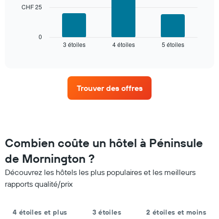
nombre
CHF 25
Le
d'étoiles.
graphique
Sur
ci-
le
dessous
0
graphique,
3 étoiles
4 étoiles
5 étoiles
indique
End
1
of
le
interactive
axe
prix
chart
X
moyen
indiquent
d'une
les
Trouver des offres
chambre
catégories
pour
d'hôtels
ce
par
week-
étoiles.
end,
Sur
calculé
Combien coûte un hôtel à Péninsule
le
sur
graphique,
de Mornington ?
les
1
3
axe
Découvrez les hôtels les plus populaires et les meilleurs
derniers
Y
rapports qualité/prix
jours
indiquent
et
le
regroupé
prix
4 étoiles et plus
3 étoiles
2 étoiles et moins
par
moyen