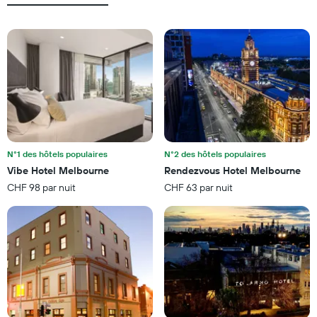
nombre
d'une
d'étoiles.
chambre
Sur
pour
le
ce
graphique,
soir
1
trouvé
axe
au
X
cours
indiquent
des
les
3
catégories
derniers
d'hôtels
N°1 des hôtels populaires
N°2 des hôtels populaires
jours
par
Vibe Hotel Melbourne
Rendezvous Hotel Melbourne
étoiles.
CHF 98 par nuit
CHF 63 par nuit
Sur
le
graphique,
1
axe
Y
indiquent
le
prix
moyen