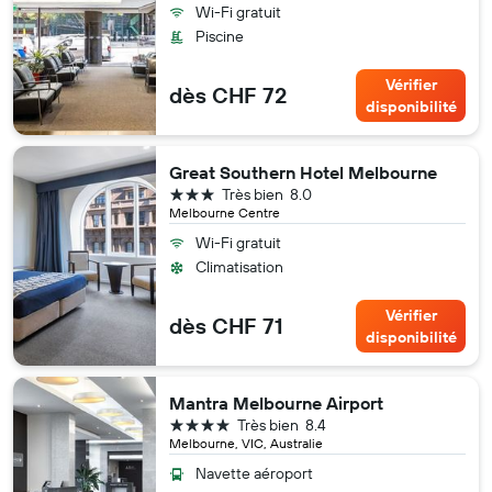
Wi-Fi gratuit
Piscine
Vérifier
dès CHF 72
disponibilité
Great Southern Hotel Melbourne
3 étoiles
Très bien
8.0
Melbourne Centre
Wi-Fi gratuit
Climatisation
Vérifier
dès CHF 71
disponibilité
Mantra Melbourne Airport
4 étoiles
Très bien
8.4
Melbourne, VIC, Australie
Navette aéroport