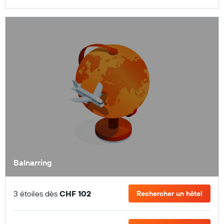
Balnarring
3 étoiles dès
CHF 102
Rechercher un hôtel