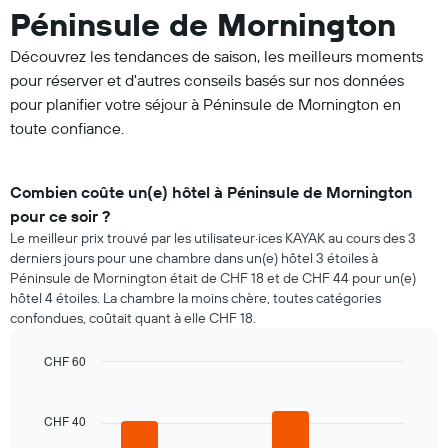
Péninsule de Mornington
Découvrez les tendances de saison, les meilleurs moments
pour réserver et d'autres conseils basés sur nos données
pour planifier votre séjour à Péninsule de Mornington en
toute confiance.
Combien coûte un(e) hôtel à Péninsule de Mornington
pour ce soir ?
Le meilleur prix trouvé par les utilisateur·ices KAYAK au cours des 3
derniers jours pour une chambre dans un(e) hôtel 3 étoiles à
Péninsule de Mornington était de CHF 18 et de CHF 44 pour un(e)
hôtel 4 étoiles. La chambre la moins chère, toutes catégories
confondues, coûtait quant à elle CHF 18.
CHF 60
Bar
Chart
graphic.
chart
with
CHF 40
4
bars.