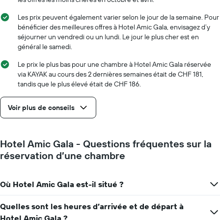
1
axe
Les prix peuvent également varier selon le jour de la semaine. Pour
X
bénéficier des meilleures offres à Hotel Amic Gala, envisagez d’y
indiquent
séjourner un vendredi ou un lundi. Le jour le plus cher est en
le
général le samedi.
nombre
de
Le prix le plus bas pour une chambre à Hotel Amic Gala réservée
jours
via KAYAK au cours des 2 dernières semaines était de CHF 181,
avant
tandis que le plus élevé était de CHF 186.
le
séjour
Voir plus de conseils
Sur
le
graphique,
1
Hotel Amic Gala - Questions fréquentes sur la
axe
réservation d’une chambre
Y
indiquent
le
Où Hotel Amic Gala est-il situé ?
prix
moyen
d'une
Quelles sont les heures d’arrivée et de départ à
chambre
Hotel Amic Gala ?