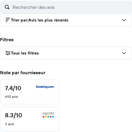
Trier par
:
Avis les plus récents
Filtres
Tous les filtres
Note par fournisseur
7.4
/10
7.4
sur
692 avis
10
8.3
/10
8.3
sur
3 avis
10