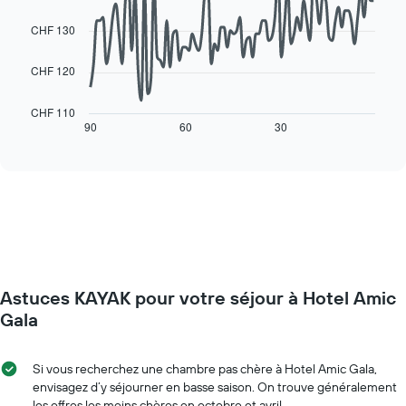
90
1
data
CHF 130
axe
points.
X
indiquent
CHF 120
Le
les
graphique
jours
ci-
CHF 110
de
dessous
90
60
30
End
la
of
affiche
interactive
semaine
l'évolution
chart
Sur
des
le
prix
graphique,
d'une
1
chambre
axe
à
Y
l'approche
indiquent
de
le
Astuces KAYAK pour votre séjour à Hotel Amic
la
prix
date
Gala
moyen
du
d'une
séjour
chambre
Sur
Si vous recherchez une chambre pas chère à Hotel Amic Gala,
le
envisagez d’y séjourner en basse saison. On trouve généralement
graphique,
les offres les moins chères en octobre et avril.