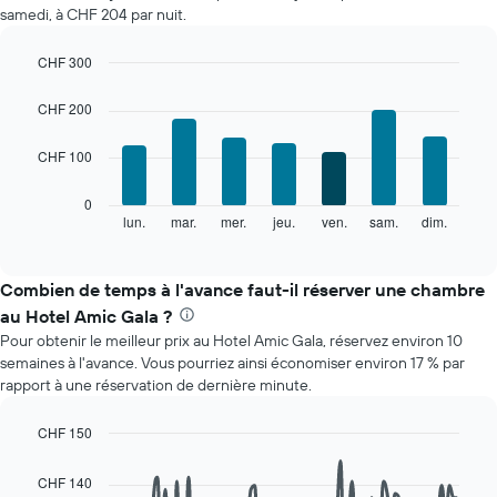
samedi, à CHF 204 par nuit.
CHF 300
Bar
Chart
graphic.
chart
CHF 200
with
7
CHF 100
bars.
Le
0
graphique
lun.
mar.
mer.
jeu.
ven.
sam.
dim.
End
of
ci-
interactive
dessous
chart
indique
Combien de temps à l'avance faut-il réserver une chambre
le
au Hotel Amic Gala ?
prix
Pour obtenir le meilleur prix au Hotel Amic Gala, réservez environ 10
moyen
semaines à l'avance. Vous pourriez ainsi économiser environ 17 % par
d'une
rapport à une réservation de dernière minute.
chambre
par
jour
CHF 150
Sur
Line
Chart
le
graphic.
chart
CHF 140
with
graphique,