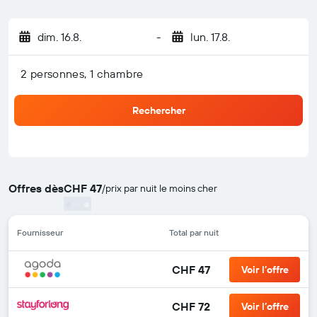
dim. 16.8.
-
lun. 17.8.
2 personnes, 1 chambre
Rechercher
Offres dès
CHF 47
/
prix par nuit le moins cher
Fournisseur
Total par nuit
CHF 47
Voir l’offre
CHF 72
Voir l’offre