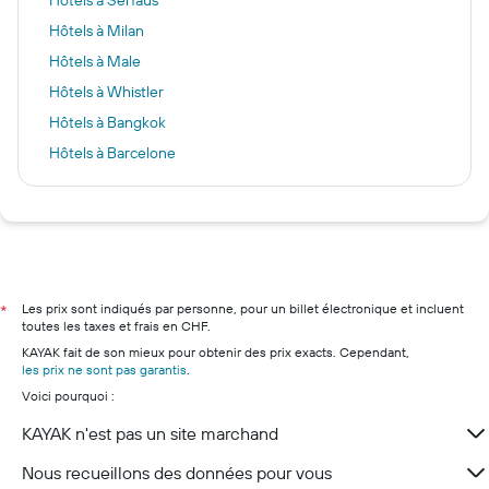
Hôtels à Serfaus
Hôtels à Milan
Hôtels à Male
Hôtels à Whistler
Hôtels à Bangkok
Hôtels à Barcelone
Hôtels à Marbella
Hôtels à Dijon
Hôtels à Dubaï
Hôtels à Monthey
Hôtels à Lucerne
Les prix sont indiqués par personne, pour un billet électronique et incluent
*
toutes les taxes et frais en CHF.
Hôtels à Lugano
KAYAK fait de son mieux pour obtenir des prix exacts. Cependant,
Hôtels à Zermatt
les prix ne sont pas garantis
.
Voici pourquoi :
Hôtels à Andermatt
Hôtels à Genève
KAYAK n'est pas un site marchand
Nous recueillons des données pour vous