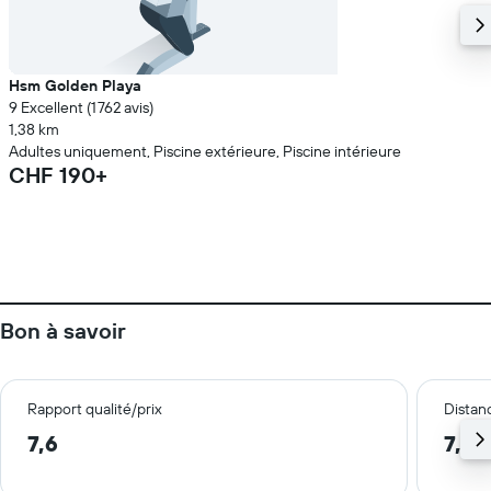
Hsm Golden Playa
9 Excellent (1 762 avis)
1,38 km
Adultes uniquement, Piscine extérieure, Piscine intérieure
CHF 190+
Bon à savoir
Rapport qualité/prix
Distanc
7,6
7,0 