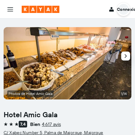
Connexi
Photos de Hotel Amic Gala
1/14
Hotel Amic Gala
Bien
4 617 avis
7,4
3 étoiles
C/ Xabec Number 5, Palma de Majorque, Majorque