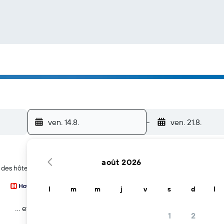
ven. 14.8.
-
ven. 21.8.
août 2026
r des hôtels à West End
l
m
m
j
v
s
d
l
… et plus
1
2