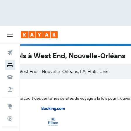
Vols
Hôtels à West End, Nouvelle-Orléans
Hôtels
Voitures
Vacances
KAYAK parcourt des centaines de sites de voyage à la fois pour trouve
Explore
Suivi des vols