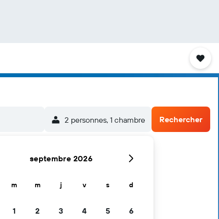
Rechercher
2 personnes, 1 chambre
septembre 2026
m
m
j
v
s
d
1
2
3
4
5
6