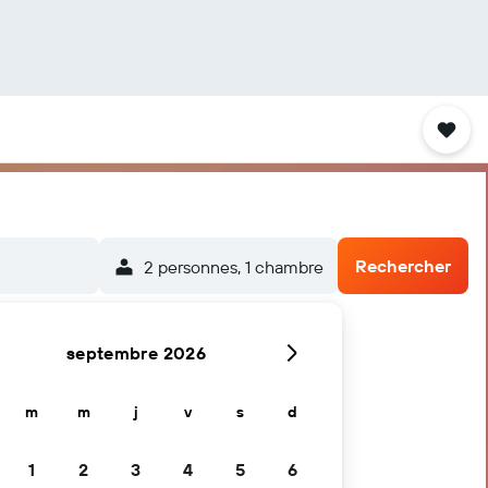
Rechercher
2 personnes, 1 chambre
septembre 2026
m
m
j
v
s
d
1
2
3
4
5
6