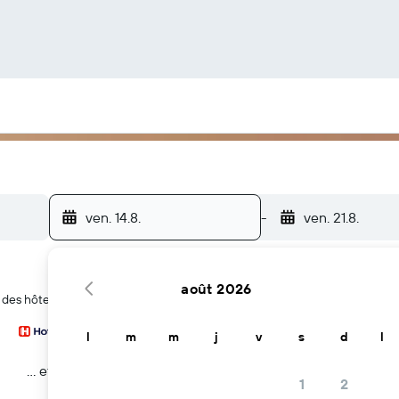
ven. 14.8.
-
ven. 21.8.
août 2026
 des hôtels à Foxhall
l
m
m
j
v
s
d
l
… et plus
1
2