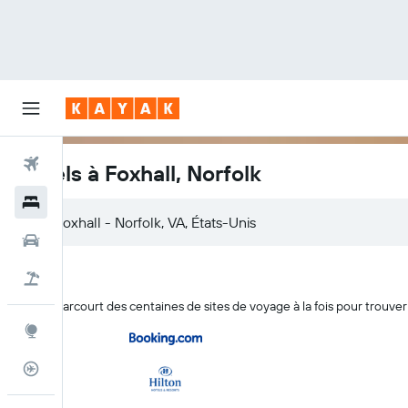
Vols
Hôtels à Foxhall, Norfolk
Hôtels
Voitures
Vacances
KAYAK parcourt des centaines de sites de voyage à la fois pour trouver
Explore
Suivi des vols