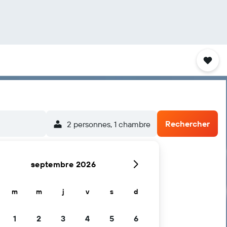
Rechercher
2 personnes, 1 chambre
septembre 2026
m
m
j
v
s
d
1
2
3
4
5
6