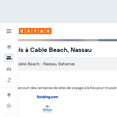
Vols
Hôtels à Cable Beach, Nassau
Hôtels
Voitures
Vacances
KAYAK parcourt des centaines de sites de voyage à la fois pour trouve
Explore
Suivi des vols