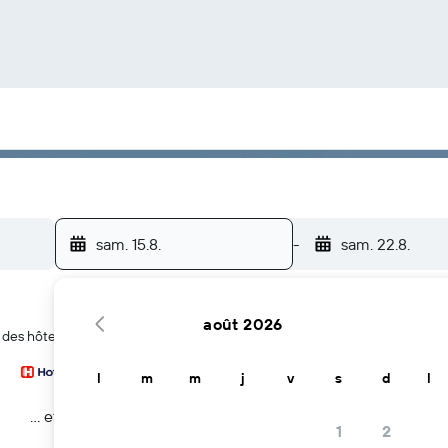
sam. 15.8.
-
sam. 22.8.
août 2026
r des hôtels à Cable Beach
l
m
m
j
v
s
d
l
… et plus
1
2