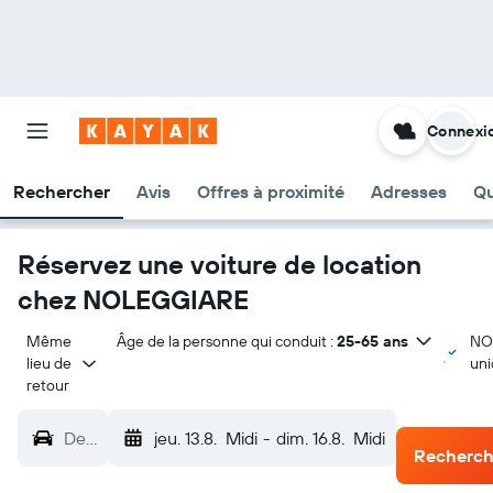
Connexi
Rechercher
Avis
Offres à proximité
Adresses
Qu
Réservez une voiture de location
chez NOLEGGIARE
Même 
Âge de la personne qui conduit :
25-65 ans
NO
lieu de 
un
retour
De…
jeu. 13.8.
Midi
-
dim. 16.8.
Midi
Recherch