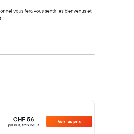
sonnel vous fera vous sentir les bienvenus et
s.
CHF 56
Voir les prix
par nuit, frais inclus