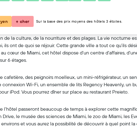
Voir sur la carte
yen
+ cher
Sur la base des prix moyens des hôtels 3 étoiles.
son de la culture, de la nourriture et des plages. La vie nocturn
, ils ont de quoi se réjouir. Cette grande ville a tout ce qu'ils dé
 cœur de Miami, cet hôtel dispose d'un centre d'affaires, d'une 
 sur 6 étages.
etière, des peignoirs moelleux, un mini-réfrigérateur, un servic
ne connexion Wi-Fi, un ensemble de lits Regency Heavenly, un b
 pour iPod. Vous pourrez dîner sur place au restaurant Preieto.
s de l'hôtel passeront beaucoup de temps à explorer cette magnifi
Drive, le musée des sciences de Miami, le zoo de Miami, les Ev
virons et vous aurez la possibilité de découvrir à quel point la 