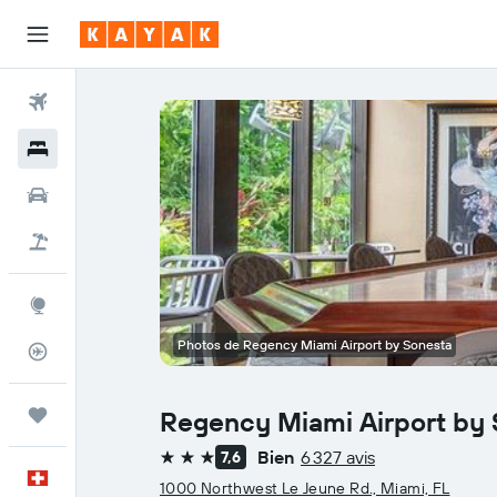
Vols
Hôtels
Voitures
Vacances
Explore
Photos de Regency Miami Airport by Sonesta
Suivi des vols
Trips
Regency Miami Airport by
Bien
6 327 avis
7,6
3 étoiles
Français
1000 Northwest Le Jeune Rd., Miami, FL