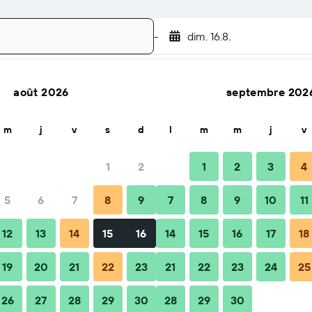
-
dim. 16.8.
août 2026
septembre 202
Rechercher
m
j
v
s
d
l
m
m
j
v
1
2
1
2
3
4
5
6
7
8
9
7
8
9
10
11
Quand réserver
Conseils et FAQ
Hébergements à proximi
12
13
14
15
16
14
15
16
17
18
19
20
21
22
23
21
22
23
24
25
26
27
28
29
30
28
29
30