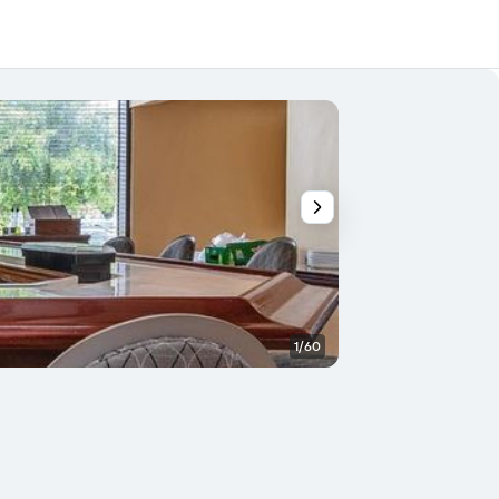
1/60
Bar