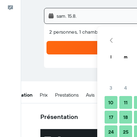
Commentaires
sam. 15.8.
2 personnes, 1 chambre
l
m
3
4
Présentation
Prix
Prestations
Avis
Emplacement
10
11
Présentation
17
18
24
25