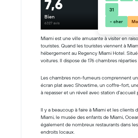
7,6
31
Bien
- cher
Mo
6327 avis
Miami est une ville amusante à visiter en rai
touristes. Quand les touristes viennent à Miami
hébergement au Regency Miami Hotel. Situé au
voitures. Il dispose de 176 chambres réparties
Les chambres non-fumeurs comprennent une caf
écran plat avec Showtime, un coffre-fort, u
à repasser et un réveil avec station d'accueil
Il y a beaucoup à faire à Miami et les client
Miami, le musée des enfants de Miami, Ocean 
également de nombreux restaurants dans les en
endroits locaux.