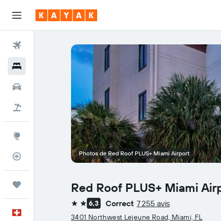
Vols
Hôtels
Voitures
Vacances
Explore
Photos de Red Roof PLUS+ Miami Airport
Suivi des vols
Trips
Red Roof PLUS+ Miami Air
Correct
7 255 avis
6,3
2 étoiles
Français
3401 Northwest Lejeune Road, Miami, FL