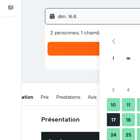
Commentaires
dim. 16.8.
2 personnes, 1 chambre
l
m
3
4
Présentation
Prix
Prestations
Avis
Emplacement
10
11
Présentation
17
18
24
25