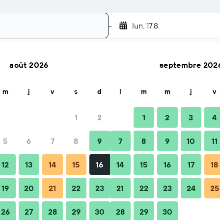
-
lun. 17.8.
août 2026
septembre 202
Rechercher
m
j
v
s
d
l
m
m
j
v
1
2
1
2
3
4
5
6
7
8
9
7
8
9
10
11
Quand réserver
Conseils et FAQ
Hébergements à proximi
12
13
14
15
16
14
15
16
17
18
19
20
21
22
23
21
22
23
24
25
26
27
28
29
30
28
29
30