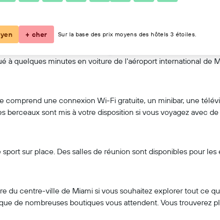
Voir sur la carte
yen
+ cher
Sur la base des prix moyens des hôtels 3 étoiles.
tué à quelques minutes en voiture de l'aéroport international de
comprend une connexion Wi-Fi gratuite, un minibar, une télévis
es berceaux sont mis à votre disposition si vous voyagez avec de
de sport sur place. Des salles de réunion sont disponibles pour le
e du centre-ville de Miami si vous souhaitez explorer tout ce que
i que de nombreuses boutiques vous attendent. Vous trouverez pl