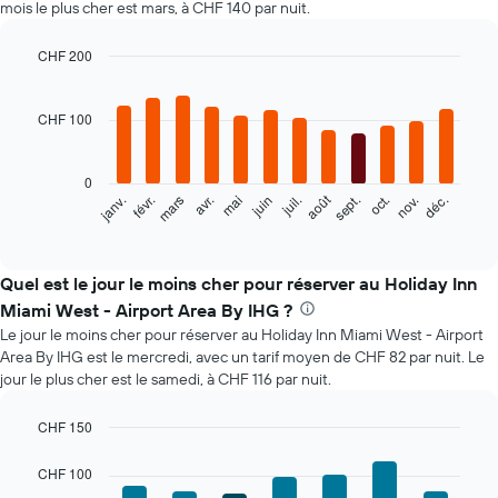
mois le plus cher est mars, à CHF 140 par nuit.
CHF 200
Bar
Chart
graphic.
chart
with
CHF 100
12
bars.
0
Le
août
févr.
mai
nov.
mars
juin
sept.
déc.
janv.
avr.
juil.
oct.
graphique
End
of
ci-
interactive
dessous
chart
indique
Quel est le jour le moins cher pour réserver au Holiday Inn
le
Miami West - Airport Area By IHG ?
prix
Le jour le moins cher pour réserver au Holiday Inn Miami West - Airport
moyen
Area By IHG est le mercredi, avec un tarif moyen de CHF 82 par nuit. Le
d'une
jour le plus cher est le samedi, à CHF 116 par nuit.
chambre
par
mois
CHF 150
Sur
Bar
Chart
le
graphic.
chart
CHF 100
with
graphique,