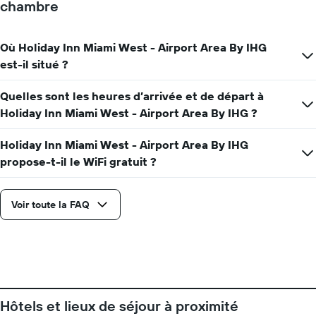
chambre
nombre
de
jours
avant
Où Holiday Inn Miami West - Airport Area By IHG
le
est-il situé ?
séjour
Sur
Quelles sont les heures d’arrivée et de départ à
le
Holiday Inn Miami West - Airport Area By IHG ?
graphique,
1
axe
Holiday Inn Miami West - Airport Area By IHG
Y
propose-t-il le WiFi gratuit ?
indiquent
le
prix
Voir toute la FAQ
moyen
d'une
chambre
Hôtels et lieux de séjour à proximité