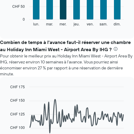
7
1
CHF 50
bars.
axe
X
Le
0
indiquent
graphique
lun.
mar.
mer.
jeu.
ven.
sam.
dim.
End
les
of
ci-
mois.
interactive
dessous
chart
Sur
indique
Combien de temps à l'avance faut-il réserver une chambre
le
le
graphique,
au Holiday Inn Miami West - Airport Area By IHG ?
prix
1
Pour obtenir le meilleur prix au Holiday Inn Miami West - Airport Area By
moyen
axe
IHG, réservez environ 10 semaines à l'avance. Vous pourriez ainsi
d'une
Y
économiser environ 27 % par rapport à une réservation de dernière
chambre
indiquent
minute.
par
le
jour
prix
Sur
CHF 175
moyen
le
Line
Chart
d'une
graphique,
graphic.
chart
chambre
CHF 150
with
1
90
axe
data
CHF 125
X
points.
indiquent
les
CHF 100
Le
jours