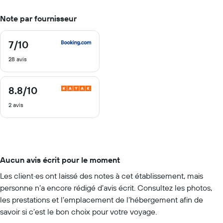
Note par fournisseur
7
/10
7
sur
28 avis
10
8.8
/10
8.8
sur
2 avis
10
Aucun avis écrit pour le moment
Les client·es ont laissé des notes à cet établissement, mais
personne n’a encore rédigé d’avis écrit. Consultez les photos,
les prestations et l’emplacement de l’hébergement afin de
savoir si c’est le bon choix pour votre voyage.