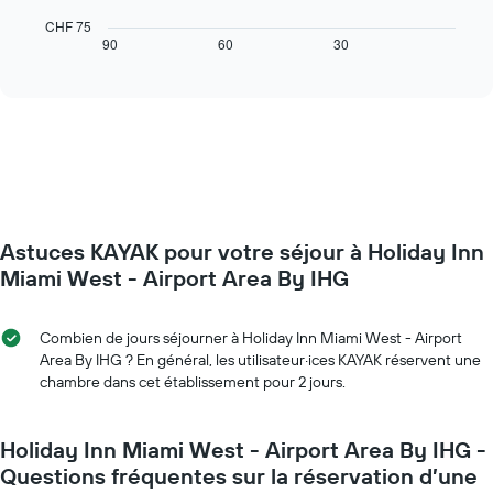
graphique
de
ci-
CHF 75
la
dessous
90
60
30
End
semaine
of
affiche
Sur
interactive
l'évolution
chart
le
des
graphique,
prix
1
d'une
axe
chambre
Y
à
indiquent
l'approche
le
de
prix
Astuces KAYAK pour votre séjour à Holiday Inn
la
moyen
date
Miami West - Airport Area By IHG
d'une
du
chambre
séjour
Sur
Combien de jours séjourner à Holiday Inn Miami West - Airport
le
Area By IHG ? En général, les utilisateur·ices KAYAK réservent une
graphique,
chambre dans cet établissement pour 2 jours.
1
axe
X
Holiday Inn Miami West - Airport Area By IHG -
indiquent
Questions fréquentes sur la réservation d’une
le