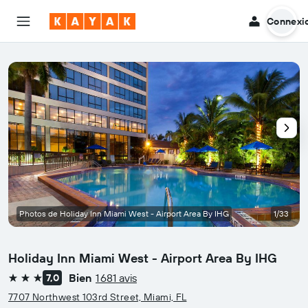
Connexi
Photos de Holiday Inn Miami West - Airport Area By IHG
1/33
Holiday Inn Miami West - Airport Area By IHG
Bien
1 681 avis
7,0
3 étoiles
7707 Northwest 103rd Street, Miami, FL