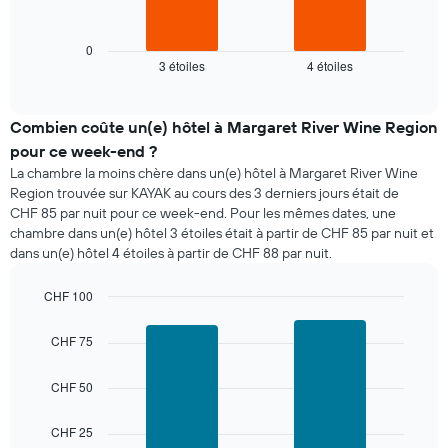
graphique
ci-
dessous
0
3 étoiles
4 étoiles
indique
End
of
le
interactive
prix
chart
moyen
Combien coûte un(e) hôtel à Margaret River Wine Region
d'une
pour ce week-end ?
chambre
La chambre la moins chère dans un(e) hôtel à Margaret River Wine
pour
Region trouvée sur KAYAK au cours des 3 derniers jours était de
ce
CHF 85 par nuit pour ce week-end. Pour les mêmes dates, une
soir,
chambre dans un(e) hôtel 3 étoiles était à partir de CHF 85 par nuit et
calculé
dans un(e) hôtel 4 étoiles à partir de CHF 88 par nuit.
sur
les
3
CHF 100
derniers
Bar
Chart
graphic.
jours
chart
CHF 75
with
et
2
regroupé
bars.
CHF 50
par
nombre
Le
d'étoiles.
CHF 25
graphique
Sur