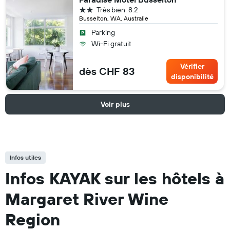
2 étoiles
Très bien
8.2
Busselton, WA, Australie
Parking
Wi-Fi gratuit
Vérifier
dès CHF 83
disponibilité
Voir plus
Infos utiles
Infos KAYAK sur les hôtels à
Margaret River Wine
Region