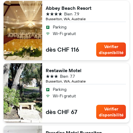
Abbey Beach Resort
4 étoiles
Bien
7.9
Busselton, WA, Australie
Parking
Wi-Fi gratuit
Vérifier
dès CHF 116
disponibilité
Restawile Motel
3 étoiles
Bien
7.7
Busselton, WA, Australie
Parking
Wi-Fi gratuit
Vérifier
dès CHF 67
disponibilité
Paradise Motel Busselton