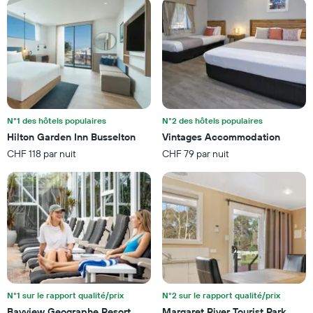
pour
le
ce
graphique,
soir
1
trouvé
axe
au
X
cours
indiquent
des
les
3
catégories
derniers
d'hôtels
N°1 des hôtels populaires
N°2 des hôtels populaires
jours
par
Hilton Garden Inn Busselton
Vintages Accommodation
étoiles.
CHF 118 par nuit
CHF 79 par nuit
Sur
le
graphique,
1
axe
Y
indiquent
le
prix
moyen
d'une
N°1 sur le rapport qualité/prix
N°2 sur le rapport qualité/prix
chambre
Bayview Geographe Resort
Margaret River Tourist Park