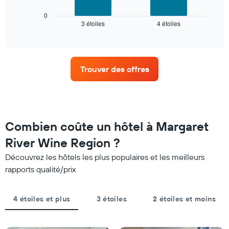
ci-
le
dessous
0
graphique,
3 étoiles
4 étoiles
indique
End
1
of
le
interactive
axe
prix
chart
X
moyen
indiquent
d'une
les
Trouver des offres
chambre
catégories
pour
d'hôtels
ce
par
week-
étoiles.
end,
Sur
calculé
Combien coûte un hôtel à Margaret
le
sur
graphique,
River Wine Region ?
les
1
3
axe
Découvrez les hôtels les plus populaires et les meilleurs
derniers
Y
rapports qualité/prix
jours
indiquent
et
le
regroupé
prix
4 étoiles et plus
3 étoiles
2 étoiles et moins
par
moyen
nombre
d'une
d'étoiles.
chambre
Sur