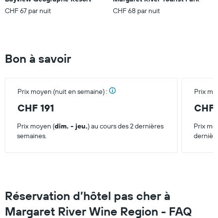
pour
CHF 67 par nuit
CHF 68 par nuit
ce
week-
end
trouvé
au
Bon à savoir
cours
des
3
derniers
Prix moyen (nuit en semaine) :
Prix mo
jours
CHF 191
CHF 
Prix moyen (
dim. - jeu.
) au cours des 2 dernières
Prix mo
semaines.
dernièr
Réservation d’hôtel pas cher à
Margaret River Wine Region - FAQ