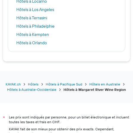
Hôtels à Locarno
Hôtels à Los Angeles
Hôtels à Terrasini
Hôtels à Philadelphie
Hôtels à Kempten
Hôtels à Orlando
Hôtels à Zurich
Hôtels à Venise
Hôtels à Scuol
Hôtels à New York
Hôtels à Zante
KAYAK.ch
Hôtels
Hôtels à Pacifique Sud
Hôtels en Australie
Hôtels à Australie-Occidentale
Hôtels à Margaret River Wine Region
Hôtels à Key West
Hôtels à Montréal
Hôtels à Monthey
Les prix sont indiqués par personne, pour un billet électronique et incluent
Hôtels à Lucerne
*
toutes les taxes et frais en CHF.
Hôtels à Lugano
KAYAK fait de son mieux pour obtenir des prix exacts. Cependant,