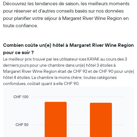
Découvrez les tendances de saison, les meilleurs moments
pour réserver et d'autres conseils basés sur nos données
pour planifier votre séjour à Margaret River Wine Region en
toute confiance.
Combien coûte un(e) hôtel à Margaret River Wine Region
pour ce soir ?
Le meilleur prix trouvé par les utilisateur·ices KAYAK au cours des 3
derniers jours pour une chambre dans un(e) hôtel 3 étoiles à
Margaret River Wine Region était de CHF 92 et de CHF 90 pour un(e)
hôtel 4 étoiles. La chambre la moins chère, toutes catégories
confondues, coûtait quant à elle CHF 90.
CHF 100
Bar
Chart
graphic.
chart
with
2
bars.
CHF 50
Le