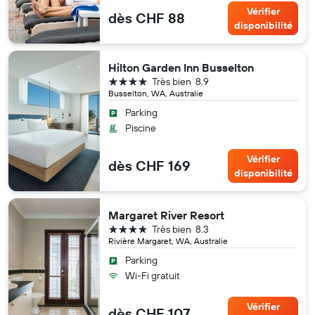
Vérifier
dès CHF 88
disponibilité
Hilton Garden Inn Busselton
4 étoiles
Très bien
8.9
Busselton, WA, Australie
Parking
Piscine
Vérifier
dès CHF 169
disponibilité
Margaret River Resort
4 étoiles
Très bien
8.3
Rivière Margaret, WA, Australie
Parking
Wi-Fi gratuit
Vérifier
dès CHF 107