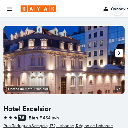
Connexi
Photos de Hotel Excelsior
1/7
Hotel Excelsior
Bien
5 454 avis
7,8
3 étoiles
Rua Rodrigues Sampaio, 172, Lisbonne, Région de Lisbonne