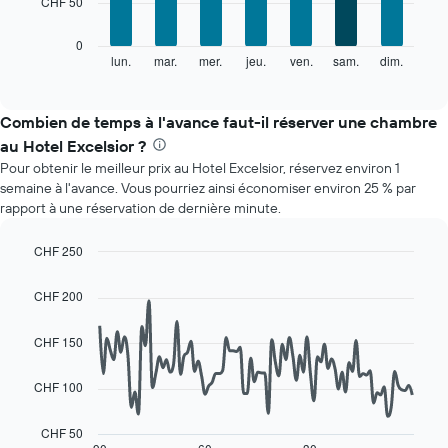
CHF 50
bars.
axe
X
Le
0
indiquent
graphique
lun.
mar.
mer.
jeu.
ven.
sam.
dim.
End
les
of
ci-
mois.
interactive
dessous
chart
Sur
indique
Combien de temps à l'avance faut-il réserver une chambre
le
le
graphique,
au Hotel Excelsior ?
prix
1
Pour obtenir le meilleur prix au Hotel Excelsior, réservez environ 1
moyen
axe
semaine à l'avance. Vous pourriez ainsi économiser environ 25 % par
d'une
Y
rapport à une réservation de dernière minute.
chambre
indiquent
par
le
jour
CHF 250
prix
Sur
Line
Chart
moyen
le
graphic.
chart
d'une
CHF 200
with
graphique,
chambre
90
1
data
CHF 150
axe
points.
X
indiquent
CHF 100
Le
les
graphique
jours
ci-
CHF 50
de