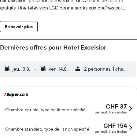
climatisation, un sèche-cheveux et des articles de toilette
gratuits. Une télévision LCD donne accès aux chaînes par
satellite. Les salles de bain possèdent une baignoire ou une
douche. Cet hôtel de Lisbonne offre l'accès gratuit à Internet
En savoir plus
par Wi-Fi. Des bureaux et un téléphone sont également
disponibles. Un service de ménage est proposé tous les jours et
des fers/planches à repasser est disponible sur demande.
Dernières offres pour Hotel Excelsior
jeu. 13.8.
-
ven. 14.8.
2 personnes, 1 chambre
CHF 37
Chambre double, type de lit non spécifié
par nuit, frais inclus
CHF 154
Chambre standard, type de lit non spécifié
par nuit, frais inclus