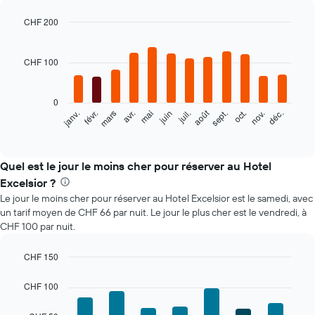
CHF 200
Bar
Chart
graphic.
chart
with
CHF 100
12
bars.
0
Le
août
févr.
mai
nov.
mars
juin
sept.
déc.
janv.
avr.
juil.
oct.
graphique
End
of
ci-
interactive
dessous
chart
indique
Quel est le jour le moins cher pour réserver au Hotel
le
Excelsior ?
prix
Le jour le moins cher pour réserver au Hotel Excelsior est le samedi, avec
moyen
un tarif moyen de CHF 66 par nuit. Le jour le plus cher est le vendredi, à
d'une
CHF 100 par nuit.
chambre
par
mois
CHF 150
Sur
Bar
Chart
le
graphic.
chart
CHF 100
with
graphique,
7
1