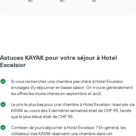
dessous
90
60
30
End
la
of
affiche
interactive
semaine
l'évolution
chart
Sur
des
le
prix
graphique,
d'une
1
chambre
axe
à
Y
l'approche
indiquent
de
le
Astuces KAYAK pour votre séjour à Hotel
la
prix
date
Excelsior
moyen
du
d'une
séjour
chambre
Sur
Si vous recherchez une chambre pas chère à Hotel Excelsior,
le
envisagez d’y séjourner en basse saison. On trouve généralement
graphique,
les offres les moins chères en septembre et août.
1
axe
Le prix le plus bas pour une chambre à Hotel Excelsior réservée via
X
KAYAK au cours des 2 dernières semaines était de CHF 95, tandis
indiquent
que le plus élevé était de CHF 95.
le
nombre
Combien de jours séjourner à Hotel Excelsior ? En général, les
de
utilisateur·ices KAYAK réservent une chambre dans cet