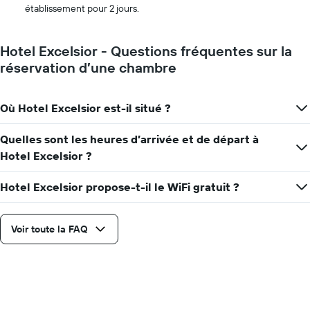
jours
établissement pour 2 jours.
avant
le
séjour
Hotel Excelsior - Questions fréquentes sur la
Sur
réservation d’une chambre
le
graphique,
1
Où Hotel Excelsior est-il situé ?
axe
Y
indiquent
Quelles sont les heures d’arrivée et de départ à
le
Hotel Excelsior ?
prix
moyen
Hotel Excelsior propose-t-il le WiFi gratuit ?
d'une
chambre
Voir toute la FAQ