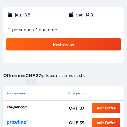
jeu. 13.8.
-
ven. 14.8.
2 personnes, 1 chambre
Rechercher
Offres dès
CHF 37
/
prix par nuit le moins cher
Fournisseur
Total par nuit
CHF 37
Voir l’offre
CHF 55
Voir l’offre