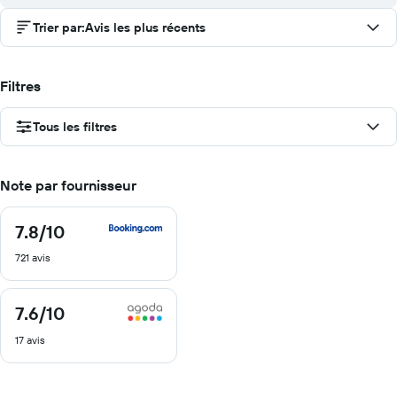
Trier par
:
Avis les plus récents
Filtres
Tous les filtres
Note par fournisseur
7.8
/10
7.8
sur
721 avis
10
7.6
/10
7.6
sur
17 avis
10