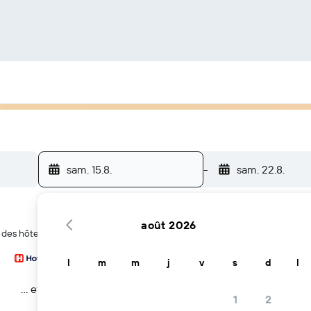
sam. 15.8.
-
sam. 22.8.
août 2026
r des hôtels à Taman Maluri
l
m
m
j
v
s
d
l
… et plus
1
2