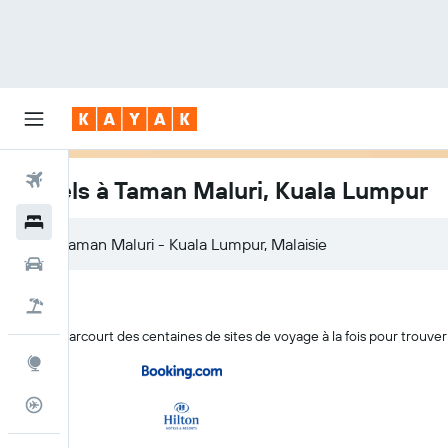
Vols
Hôtels à Taman Maluri, Kuala Lumpur
Hôtels
Voitures
Vacances
KAYAK parcourt des centaines de sites de voyage à la fois pour trouve
Explore
Suivi des vols