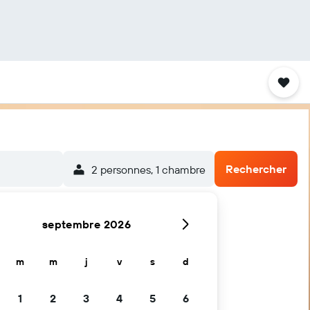
Rechercher
2 personnes, 1 chambre
septembre 2026
m
m
j
v
s
d
1
2
3
4
5
6