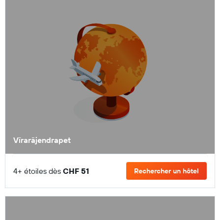
Vīrarājendrapet
4+ étoiles dès
CHF 51
Rechercher un hôtel