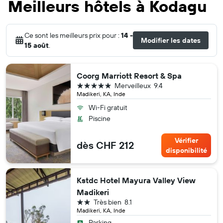
Meilleurs hôtels à Kodagu
Ce sont les meilleurs prix pour :
14 -
Modifier les dates
15 août
.
Coorg Marriott Resort & Spa
5 étoiles
Merveilleux
9.4
Madikeri, KA, Inde
Wi-Fi gratuit
Piscine
Vérifier
dès CHF 212
disponibilité
Kstdc Hotel Mayura Valley View
Madikeri
2 étoiles
Très bien
8.1
Madikeri, KA, Inde
Parking