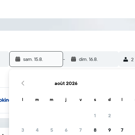
sam. 15.8.
-
dim. 16.8.
2
août 2026
l
m
m
j
v
s
d
l
1
2
3
4
5
6
7
8
9
7