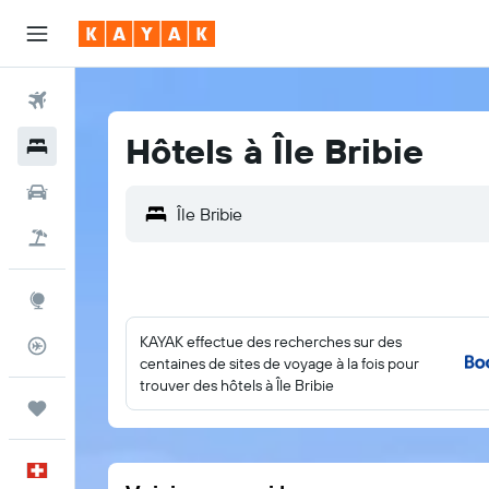
Vols
Hôtels à Île Bribie
Hôtels
Voitures
Vacances
Explore
KAYAK effectue des recherches sur des
Suivi des vols
centaines de sites de voyage à la fois pour
trouver des hôtels à Île Bribie
Trips
Français