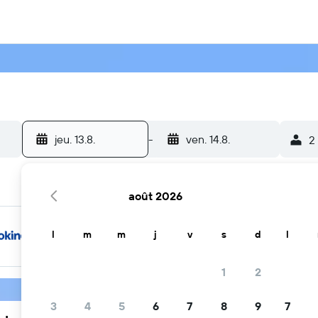
jeu. 13.8.
-
ven. 14.8.
2
août 2026
l
m
m
j
v
s
d
l
1
2
3
4
5
6
7
8
9
7