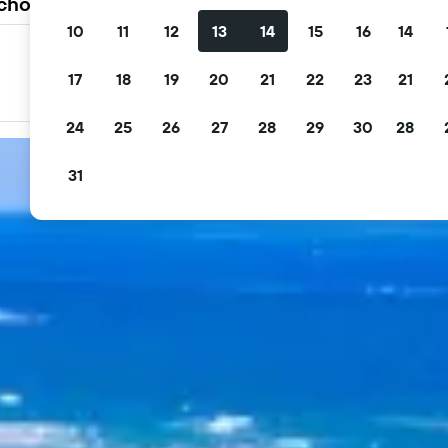
 choisissent KAYAK
10
11
12
13
14
15
16
14
Filtrez les offres
17
18
19
20
21
22
23
21
Filtrez par annulation gratuite, petit déjeuner gratuit et
plus encore
24
25
26
27
28
29
30
28
31