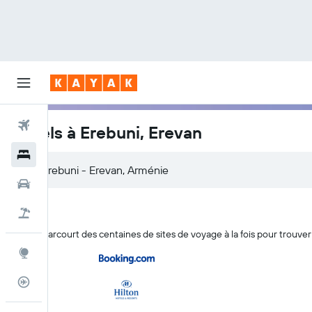
Vols
Hôtels à Erebuni, Erevan
Hôtels
Voitures
Vacances
KAYAK parcourt des centaines de sites de voyage à la fois pour trouver
Explore
Suivi des vols