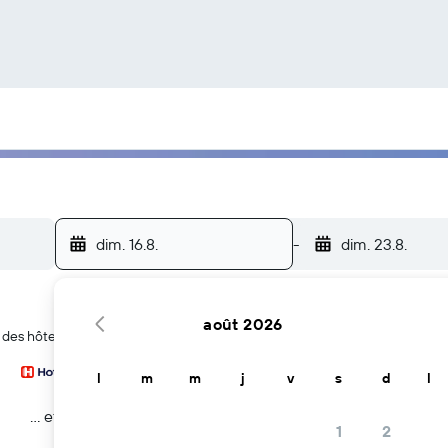
dim. 16.8.
-
dim. 23.8.
août 2026
 des hôtels à Erebuni
l
m
m
j
v
s
d
l
… et plus
1
2