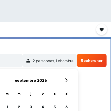
Rechercher
2 personnes, 1 chambre
septembre 2026
m
m
j
v
s
d
1
2
3
4
5
6