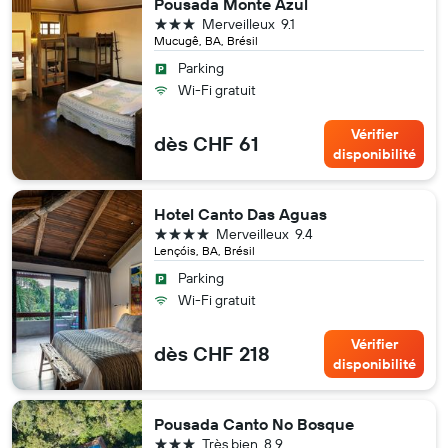
Pousada Monte Azul
3 étoiles
Merveilleux
9.1
Mucugê, BA, Brésil
Parking
Wi-Fi gratuit
Vérifier
dès CHF 61
disponibilité
Hotel Canto Das Aguas
4 étoiles
Merveilleux
9.4
Lençóis, BA, Brésil
Parking
Wi-Fi gratuit
Vérifier
dès CHF 218
disponibilité
Pousada Canto No Bosque
3 étoiles
Très bien
8.9