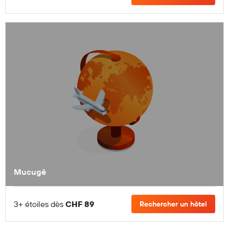
Mucugê
3+ étoiles dès
CHF 89
Rechercher un hôtel