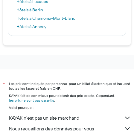
Hôtels à Lucques
Hôtels à Berlin
Hôtels à Chamonix-Mont-Blanc
Hôtels à Annecy
Hôtels à Ko Samui
Hôtels à Rome
Hôtels à Londres
Hôtels à Willemstad
Hôtels à Grand'Anse Praslin
Hôtels à Carthagène
Les prix sont indiqués par personne, pour un billet électronique et incluent
*
Hôtels à Madrid
toutes les taxes et frais en CHF.
Hôtels à Zurich
KAYAK fait de son mieux pour obtenir des prix exacts. Cependant,
les prix ne sont pas garantis
.
Hôtels à Monthey
Voici pourquoi :
Hôtels à Lucerne
KAYAK n'est pas un site marchand
Hôtels à Lugano
Hôtels à Zermatt
Nous recueillons des données pour vous