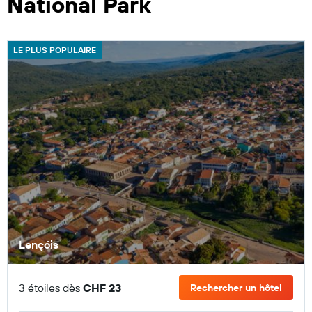
National Park
LE PLUS POPULAIRE
Lençóis
3 étoiles dès
CHF 23
Rechercher un hôtel