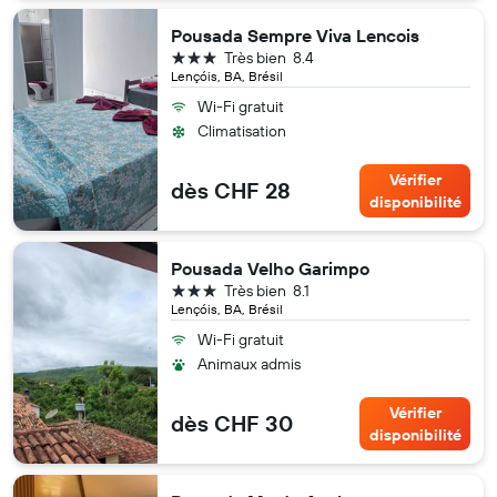
Pousada Sempre Viva Lencois
3 étoiles
Très bien
8.4
Lençóis, BA, Brésil
Wi-Fi gratuit
Climatisation
Vérifier
dès CHF 28
disponibilité
Pousada Velho Garimpo
3 étoiles
Très bien
8.1
Lençóis, BA, Brésil
Wi-Fi gratuit
Animaux admis
Vérifier
dès CHF 30
disponibilité