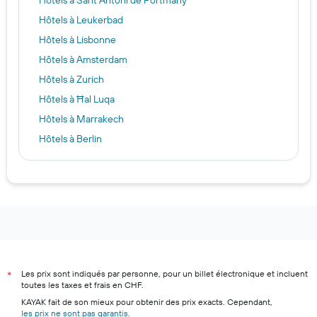
Hôtels à Sant Antoni de Portmany
Hôtels à Leukerbad
Hôtels à Lisbonne
Hôtels à Amsterdam
Hôtels à Zurich
Hôtels à Ħal Luqa
Hôtels à Marrakech
Hôtels à Berlin
Hôtels à Vancouver
Hôtels à Bilbao
Hôtels à Munich
Hôtels à Zandvoort
Hôtels à New York
Hôtels à Tokyo
Les prix sont indiqués par personne, pour un billet électronique et incluent
*
Hôtels à S'Arenal
toutes les taxes et frais en CHF.
Hôtels à Monthey
KAYAK fait de son mieux pour obtenir des prix exacts. Cependant,
les prix ne sont pas garantis
.