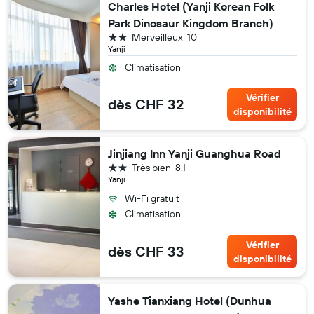
Charles Hotel (Yanji Korean Folk
Park Dinosaur Kingdom Branch)
2 étoiles
Merveilleux
10
Yanji
Climatisation
Vérifier
dès CHF 32
disponibilité
Jinjiang Inn Yanji Guanghua Road
2 étoiles
Très bien
8.1
Yanji
Wi-Fi gratuit
Climatisation
Vérifier
dès CHF 33
disponibilité
Yashe Tianxiang Hotel (Dunhua