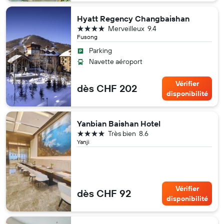
Hyatt Regency Changbaishan
4 étoiles
Merveilleux
9.4
Fusong
Parking
Navette aéroport
Vérifier
dès CHF 202
disponibilité
Yanbian Baishan Hotel
4 étoiles
Très bien
8.6
Yanji
Vérifier
dès CHF 92
disponibilité