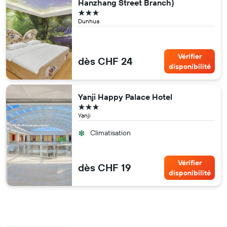
Hanzhang Street Branch)
3 étoiles
Dunhua
Vérifier
dès CHF 24
disponibilité
Yanji Happy Palace Hotel
3 étoiles
Yanji
Climatisation
Vérifier
dès CHF 19
disponibilité