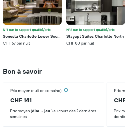
d'une
chambre
N°1 sur le rapport qualité/prix
N°2 sur le rapport qualité/prix
Sonesta Charlotte Lower South End
Stayapt Suites Charlotte North
CHF 67 par nuit
CHF 80 par nuit
Bon à savoir
Prix moyen (nuit en semaine) :
Prix mo
CHF 141
CHF 
Prix moyen (
dim. - jeu.
) au cours des 2 dernières
Prix mo
semaines.
dernièr