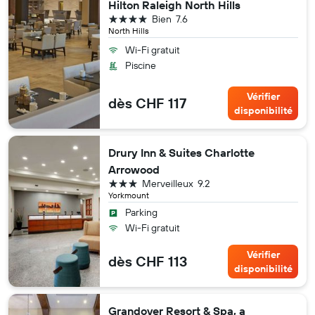
Hilton Raleigh North Hills
4 étoiles
Bien
7.6
North Hills
Wi-Fi gratuit
Piscine
Vérifier
dès CHF 117
disponibilité
Drury Inn & Suites Charlotte
Arrowood
3 étoiles
Merveilleux
9.2
Yorkmount
Parking
Wi-Fi gratuit
Vérifier
dès CHF 113
disponibilité
Grandover Resort & Spa, a