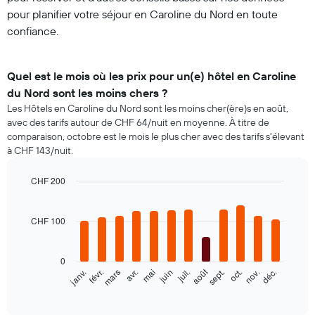
pour planifier votre séjour en Caroline du Nord en toute
confiance.
Quel est le mois où les prix pour un(e) hôtel en Caroline
du Nord sont les moins chers ?
Les Hôtels en Caroline du Nord sont les moins cher(ère)s en août,
avec des tarifs autour de CHF 64/nuit en moyenne. À titre de
comparaison, octobre est le mois le plus cher avec des tarifs s'élevant
à CHF 143/nuit.
CHF 200
Bar
Chart
graphic.
chart
with
CHF 100
12
bars.
0
Le
août
févr.
mai
nov.
janv.
avr.
juil.
oct.
mars
juin
sept.
déc.
graphique
End
of
ci-
interactive
dessous
chart