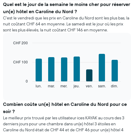
indique
Quel est le jour de la semaine le moins cher pour réserver
le
un(e) hôtel en Caroline du Nord ?
prix
C'est le vendredi que les prix en Caroline du Nord sont les plus bas, la
moyen
nuit coûtant CHF 64 en moyenne. Le samedi est le jour où les prix
d'une
sont les plus élevés, la nuit coûtant CHF 146 en moyenne.
chambre
par
mois
CHF 200
Sur
Bar
Chart
le
graphic.
chart
with
graphique,
CHF 100
7
1
bars.
axe
X
Le
0
indiquent
graphique
lun.
mar.
mer.
jeu.
ven.
sam.
dim.
End
les
of
ci-
mois.
interactive
dessous
chart
Sur
indique
Combien coûte un(e) hôtel en Caroline du Nord pour ce
le
le
graphique,
soir ?
prix
1
Le meilleur prix trouvé par les utilisateur·ices KAYAK au cours des 3
moyen
axe
derniers jours pour une chambre dans un(e) hôtel 3 étoiles en
d'une
Y
Caroline du Nord était de CHF 44 et de CHF 46 pour un(e) hôtel 4
chambre
indiquent