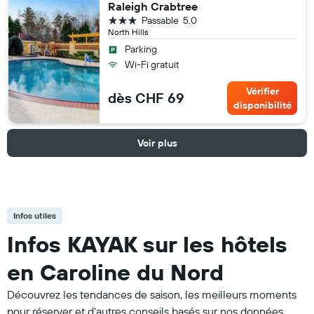
Raleigh Crabtree
3 étoiles
Passable
5.0
North Hills
Parking
Wi-Fi gratuit
Vérifier
dès CHF 69
disponibilité
Voir plus
Infos utiles
Infos KAYAK sur les hôtels
en Caroline du Nord
Découvrez les tendances de saison, les meilleurs moments
pour réserver et d'autres conseils basés sur nos données