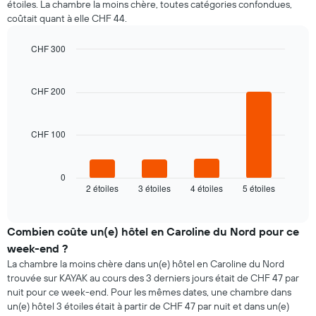
étoiles. La chambre la moins chère, toutes catégories confondues,
par
le
coûtait quant à elle CHF 44.
jour
prix
Sur
moyen
le
CHF 300
d'une
graphique,
Bar
chambre
Chart
1
graphic.
chart
axe
with
CHF 200
4
X
bars.
indiquent
les
CHF 100
Le
jours
graphique
de
ci-
la
dessous
0
semaine
2 étoiles
3 étoiles
4 étoiles
5 étoiles
indique
End
Sur
of
le
le
interactive
prix
chart
graphique,
moyen
Combien coûte un(e) hôtel en Caroline du Nord pour ce
1
d'une
axe
week-end ?
chambre
Y
La chambre la moins chère dans un(e) hôtel en Caroline du Nord
pour
indiquent
trouvée sur KAYAK au cours des 3 derniers jours était de CHF 47 par
ce
le
nuit pour ce week-end. Pour les mêmes dates, une chambre dans
soir,
prix
un(e) hôtel 3 étoiles était à partir de CHF 47 par nuit et dans un(e)
calculé
moyen