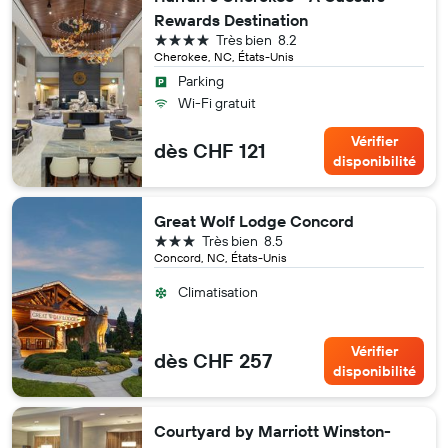
Rewards Destination
4 étoiles
Très bien
8.2
Cherokee, NC, États-Unis
Parking
Wi-Fi gratuit
Vérifier
dès CHF 121
disponibilité
Great Wolf Lodge Concord
3 étoiles
Très bien
8.5
Concord, NC, États-Unis
Climatisation
Vérifier
dès CHF 257
disponibilité
Courtyard by Marriott Winston-