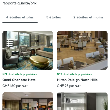
le
rapports qualité/prix
graphique,
graphique,
1
1
axe
axe
4 étoiles et plus
3 étoiles
2 étoiles et moins
Y
X
indiquent
indiquent
le
le
prix
nombre
moyen
de
d'une
jours
chambre
avant
pour
le
ce
séjour
week-
Sur
end
le
trouvé
graphique,
au
N°1 des hôtels populaires
N°2 des hôtels populaires
1
cours
Omni Charlotte Hotel
Hilton Raleigh North Hills
axe
des
CHF 160 par nuit
CHF 98 par nuit
Y
3
indiquent
derniers
le
jours
prix
moyen