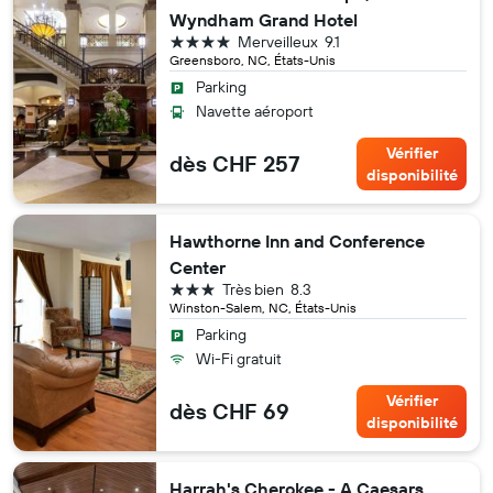
Wyndham Grand Hotel
4 étoiles
Merveilleux
9.1
Greensboro, NC, États-Unis
Parking
Navette aéroport
Vérifier
dès CHF 257
disponibilité
Hawthorne Inn and Conference
Center
3 étoiles
Très bien
8.3
Winston-Salem, NC, États-Unis
Parking
Wi-Fi gratuit
Vérifier
dès CHF 69
disponibilité
Harrah's Cherokee - A Caesars