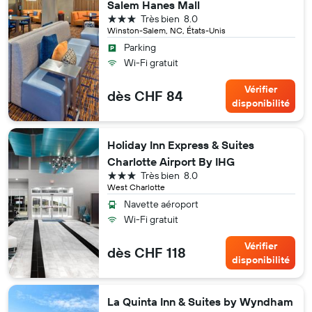
Salem Hanes Mall
3 étoiles
Très bien
8.0
Winston-Salem, NC, États-Unis
Parking
Wi-Fi gratuit
Vérifier
dès CHF 84
disponibilité
Holiday Inn Express & Suites
Charlotte Airport By IHG
3 étoiles
Très bien
8.0
West Charlotte
Navette aéroport
Wi-Fi gratuit
Vérifier
dès CHF 118
disponibilité
La Quinta Inn & Suites by Wyndham