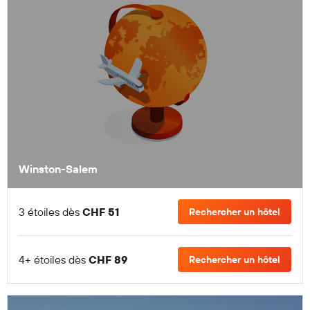
Winston-Salem
3 étoiles dès
CHF 51
Rechercher un hôtel
4+ étoiles dès
CHF 89
Rechercher un hôtel