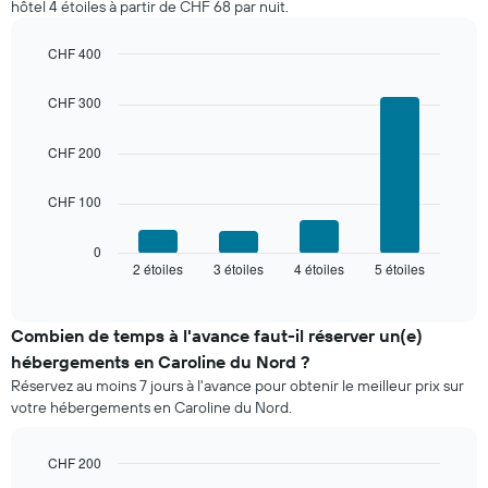
hôtel 4 étoiles à partir de CHF 68 par nuit.
sur
d'une
les
chambre
3
CHF 400
derniers
Bar
Chart
graphic.
jours
chart
CHF 300
with
et
4
regroupé
bars.
CHF 200
par
nombre
Le
d'étoiles.
CHF 100
graphique
Sur
ci-
le
dessous
0
graphique,
2 étoiles
3 étoiles
4 étoiles
5 étoiles
indique
End
1
of
le
interactive
axe
prix
chart
X
moyen
Combien de temps à l'avance faut-il réserver un(e)
indiquent
d'une
hébergements en Caroline du Nord ?
les
chambre
catégories
Réservez au moins 7 jours à l'avance pour obtenir le meilleur prix sur
pour
d'hôtels
votre hébergements en Caroline du Nord.
ce
par
week-
étoiles.
end,
CHF 200
Sur
calculé
Line
Chart