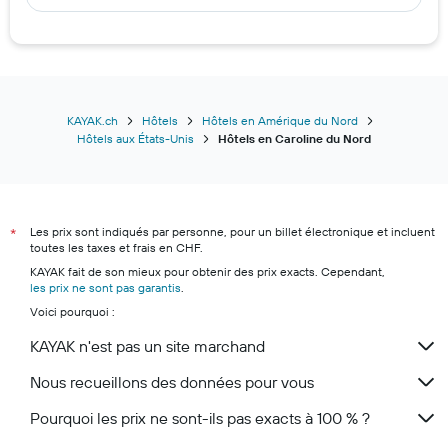
Hôtels à Nouvelle-Orléans
Hôtels à Cairns
Hôtels à Paris
Hôtels à Mascate
Hôtels à Berne
KAYAK.ch
Hôtels
Hôtels en Amérique du Nord
Hôtels aux États-Unis
Hôtels en Caroline du Nord
Hôtels à Milan
Hôtels à Hurghada
Hôtels à Zurich
Les prix sont indiqués par personne, pour un billet électronique et incluent
Hôtels à Monthey
*
toutes les taxes et frais en CHF.
Hôtels à Lugano
KAYAK fait de son mieux pour obtenir des prix exacts. Cependant,
les prix ne sont pas garantis
Hôtels à Zermatt
.
Voici pourquoi :
Hôtels à Andermatt
KAYAK n'est pas un site marchand
Hôtels à Genève
Nous recueillons des données pour vous
Pourquoi les prix ne sont-ils pas exacts à 100 % ?