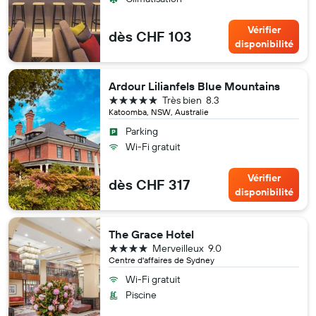
Vérifier
dès CHF 103
disponibilité
Ardour Lilianfels Blue Mountains
5 étoiles
Très bien
8.3
Katoomba, NSW, Australie
Parking
Wi-Fi gratuit
Vérifier
dès CHF 317
disponibilité
The Grace Hotel
4 étoiles
Merveilleux
9.0
Centre d'affaires de Sydney
Wi-Fi gratuit
Piscine