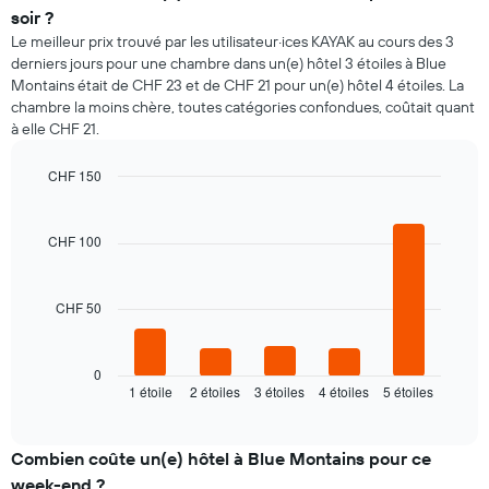
soir ?
Le meilleur prix trouvé par les utilisateur·ices KAYAK au cours des 3
derniers jours pour une chambre dans un(e) hôtel 3 étoiles à Blue
Montains était de CHF 23 et de CHF 21 pour un(e) hôtel 4 étoiles. La
chambre la moins chère, toutes catégories confondues, coûtait quant
à elle CHF 21.
CHF 150
Bar
Chart
graphic.
chart
with
CHF 100
5
bars.
CHF 50
Le
graphique
ci-
dessous
0
1 étoile
2 étoiles
3 étoiles
4 étoiles
5 étoiles
indique
End
of
le
interactive
prix
chart
moyen
Combien coûte un(e) hôtel à Blue Montains pour ce
d'une
week-end ?