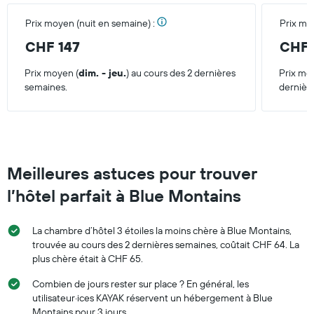
3
derniers
Prix moyen (nuit en semaine) :
Prix mo
jours
CHF 147
CHF 
Prix moyen (
dim. - jeu.
) au cours des 2 dernières
Prix mo
semaines.
dernièr
Meilleures astuces pour trouver
l’hôtel parfait à Blue Montains
La chambre d’hôtel 3 étoiles la moins chère à Blue Montains,
trouvée au cours des 2 dernières semaines, coûtait CHF 64. La
plus chère était à CHF 65.
Combien de jours rester sur place ? En général, les
utilisateur·ices KAYAK réservent un hébergement à Blue
Montains pour 3 jours.