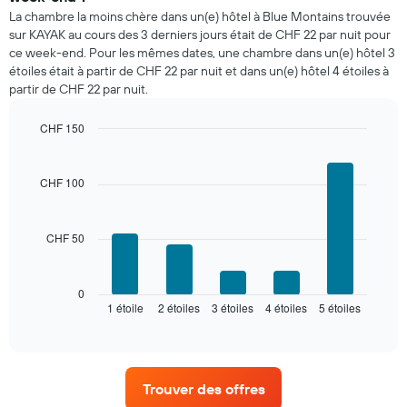
chambre
La chambre la moins chère dans un(e) hôtel à Blue Montains trouvée
pour
sur KAYAK au cours des 3 derniers jours était de CHF 22 par nuit pour
ce
ce week-end. Pour les mêmes dates, une chambre dans un(e) hôtel 3
soir,
étoiles était à partir de CHF 22 par nuit et dans un(e) hôtel 4 étoiles à
calculé
partir de CHF 22 par nuit.
sur
les
3
CHF 150
derniers
Bar
Chart
graphic.
jours
chart
with
et
CHF 100
5
regroupé
bars.
par
nombre
CHF 50
Le
d'étoiles.
graphique
Sur
ci-
le
dessous
0
graphique,
1 étoile
2 étoiles
3 étoiles
4 étoiles
5 étoiles
indique
End
1
of
le
interactive
axe
prix
chart
X
moyen
indiquent
d'une
les
Trouver des offres
chambre
catégories