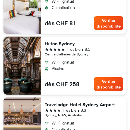
Wi-Fi gratuit
Climatisation
Vérifier
dès CHF 81
disponibilité
Hilton Sydney
5 étoiles
Très bien
8.5
Centre d'affaires de Sydney
Wi-Fi gratuit
Piscine
Vérifier
dès CHF 258
disponibilité
Travelodge Hotel Sydney Airport
4 étoiles
Très bien
8.3
Sydney, NSW, Australie
Wi-Fi gratuit
Climatisation