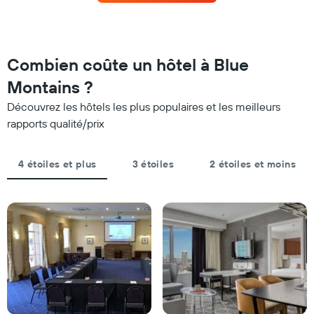
pour
d'hôtels
ce
par
week-
étoiles.
end,
Sur
calculé
Combien coûte un hôtel à Blue
le
sur
graphique,
Montains ?
les
1
3
axe
Découvrez les hôtels les plus populaires et les meilleurs
derniers
Y
rapports qualité/prix
jours
indiquent
et
le
regroupé
prix
4 étoiles et plus
3 étoiles
2 étoiles et moins
par
moyen
nombre
d'une
d'étoiles.
chambre
Sur
pour
le
ce
graphique,
soir
1
trouvé
axe
au
X
cours
indiquent
des
les
3
catégories