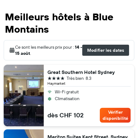
Meilleurs hôtels à Blue
Montains
Ce sont les meilleurs prix pour :
14 -
Modifier les dates
15 août
.
Great Southern Hotel Sydney
4 étoiles
Très bien
8.3
Haymarket
Wi-Fi gratuit
Climatisation
Vérifier
dès CHF 102
disponibilité
Meriton Suites Kent Street, Sydney