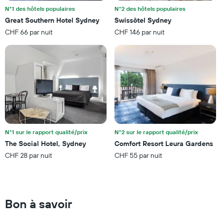
derniers
d'hôtels
N°1 des hôtels populaires
N°2 des hôtels populaires
jours
par
Great Southern Hotel Sydney
Swissôtel Sydney
étoiles.
CHF 66 par nuit
CHF 146 par nuit
Sur
le
graphique,
1
axe
Y
indiquent
le
prix
moyen
d'une
N°1 sur le rapport qualité/prix
N°2 sur le rapport qualité/prix
chambre
The Social Hotel, Sydney
Comfort Resort Leura Gardens
pour
CHF 28 par nuit
CHF 55 par nuit
ce
week-
end
trouvé
au
Bon à savoir
cours
des