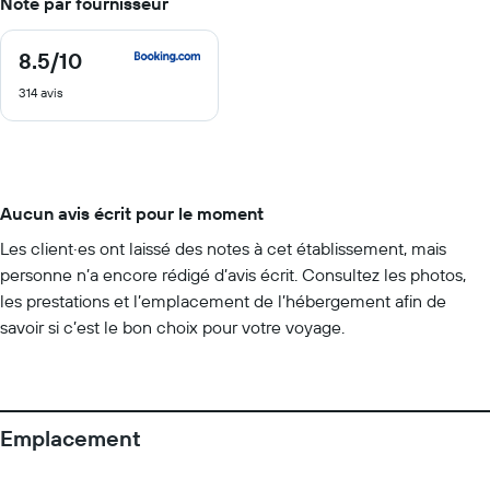
Note par fournisseur
8.5
/10
8.5
sur
314 avis
10
Aucun avis écrit pour le moment
Les client·es ont laissé des notes à cet établissement, mais
personne n’a encore rédigé d’avis écrit. Consultez les photos,
les prestations et l’emplacement de l’hébergement afin de
savoir si c’est le bon choix pour votre voyage.
Emplacement