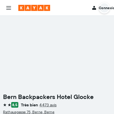
Connexi
Bern Backpackers Hotel Glocke
Très bien
4 473 avis
8,5
2 étoiles
Rathausgasse 75, Berne, Berne