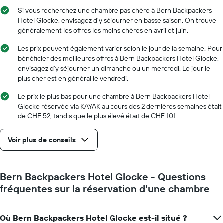
séjour
chambre
Sur
Si vous recherchez une chambre pas chère à Bern Backpackers
le
Hotel Glocke, envisagez d’y séjourner en basse saison. On trouve
graphique,
généralement les offres les moins chères en avril et juin.
1
axe
Les prix peuvent également varier selon le jour de la semaine. Pour
X
bénéficier des meilleures offres à Bern Backpackers Hotel Glocke,
indiquent
envisagez d’y séjourner un dimanche ou un mercredi. Le jour le
le
plus cher est en général le vendredi.
nombre
de
Le prix le plus bas pour une chambre à Bern Backpackers Hotel
jours
Glocke réservée via KAYAK au cours des 2 dernières semaines était
avant
de CHF 52, tandis que le plus élevé était de CHF 101.
le
séjour
Voir plus de conseils
Sur
le
graphique,
1
Bern Backpackers Hotel Glocke - Questions
axe
fréquentes sur la réservation d’une chambre
Y
indiquent
le
Où Bern Backpackers Hotel Glocke est-il situé ?
prix