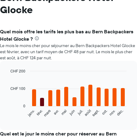
Glocke
Quel mois offre les tarifs les plus bas au Bern Backpackers
Hotel Glocke ?
Le mois le moins cher pour séjourner au Bern Backpackers Hotel Glocke
est février, avec un tarif moyen de CHF 48 par nuit. Le mois le plus cher
est août, à CHF 124 par nuit.
CHF 200
Bar
Chart
graphic.
chart
with
CHF 100
12
bars.
0
Le
août
févr.
mai
nov.
mars
juin
sept.
déc.
janv.
avr.
juil.
oct.
graphique
End
of
ci-
interactive
dessous
chart
indique
Quel est le jour le moins cher pour réserver au Bern