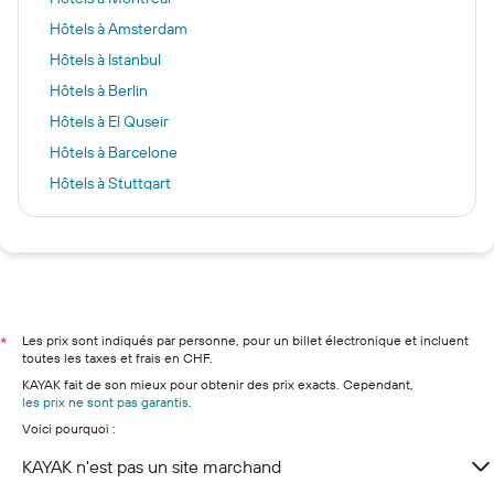
Hôtels à Amsterdam
Hôtels à Istanbul
Hôtels à Berlin
Hôtels à El Quseir
Hôtels à Barcelone
Hôtels à Stuttgart
Hôtels à Golden Sands
Hôtels à Venise
Hôtels à Protaras
Hôtels à Grindelwald
Hôtels à Interlaken
Les prix sont indiqués par personne, pour un billet électronique et incluent
*
toutes les taxes et frais en CHF.
Hôtels à Thoune
KAYAK fait de son mieux pour obtenir des prix exacts. Cependant,
Hôtels à Gstaad
les prix ne sont pas garantis
.
Voici pourquoi :
Hôtels à Lenk
Hôtels à Adelboden
KAYAK n'est pas un site marchand