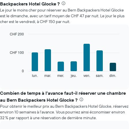
le
Backpackers Hotel Glocke ?
prix
Le jour le moins cher pour réserver au Bern Backpackers Hotel Glocke
moyen
est le dimanche, avec un tarif moyen de CHF 47 par nuit. Le jour le plus
d'une
cher est le vendredi, à CHF 150 par nuit.
chambre
par
mois
CHF 200
Sur
Bar
Chart
le
graphic.
chart
with
graphique,
CHF 100
7
1
bars.
axe
X
Le
0
indiquent
graphique
lun.
mar.
mer.
jeu.
ven.
sam.
dim.
End
les
of
ci-
mois.
interactive
dessous
chart
Sur
indique
Combien de temps à l'avance faut-il réserver une chambre
le
le
graphique,
au Bern Backpackers Hotel Glocke ?
prix
1
Pour obtenir le meilleur prix au Bern Backpackers Hotel Glocke, réservez
moyen
axe
environ 10 semaines à l'avance. Vous pourriez ainsi économiser environ
d'une
Y
32 % par rapport à une réservation de dernière minute.
chambre
indiquent
par
le