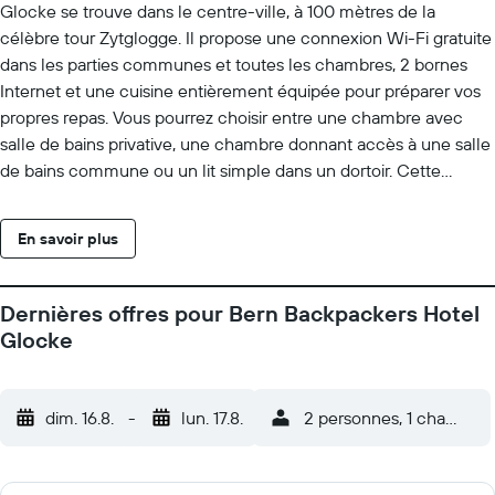
Glocke se trouve dans le centre-ville, à 100 mètres de la
célèbre tour Zytglogge. Il propose une connexion Wi-Fi gratuite
dans les parties communes et toutes les chambres, 2 bornes
Internet et une cuisine entièrement équipée pour préparer vos
propres repas. Vous pourrez choisir entre une chambre avec
salle de bains privative, une chambre donnant accès à une salle
de bains commune ou un lit simple dans un dortoir. Cette
auberge de jeunesse est entièrement non-fumeurs. Vous
profiterez d'un spacieux salon commun pourvu d'une cuisine,
En savoir plus
d'une laverie, d'un baby-foot et d'une télévision diffusant tous
les soirs des films en anglais. Du thé est servi gratuitement tous
les jours et des ustensiles de cuisine vous seront fournis. Le
Dernières offres pour Bern Backpackers Hotel
Backpackers Glocke vous accueille à 10 minutes à pied de la
Glocke
gare de Berne. En outre, vous bénéficierez gratuitement des
transports en commun à Berne.
dim. 16.8.
-
lun. 17.8.
2 personnes, 1 chambre