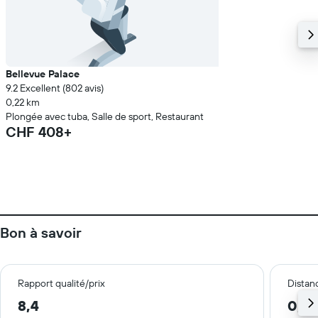
Bellevue Palace
9.2 Excellent (802 avis)
0,22 km
Plongée avec tuba, Salle de sport, Restaurant
CHF 408+
Bon à savoir
Rapport qualité/prix
Distanc
8,4
0,3