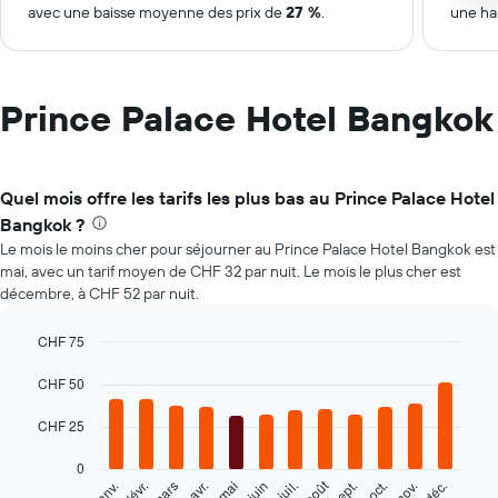
avec une baisse moyenne des prix de
27 %
.
une ha
Prince Palace Hotel Bangkok
Quel mois offre les tarifs les plus bas au Prince Palace Hotel
Bangkok ?
Le mois le moins cher pour séjourner au Prince Palace Hotel Bangkok est
mai, avec un tarif moyen de CHF 32 par nuit. Le mois le plus cher est
décembre, à CHF 52 par nuit.
CHF 75
Bar
Chart
graphic.
CHF 50
chart
with
12
CHF 25
bars.
0
Le
août
févr.
mai
nov.
janv.
avr.
juil.
oct.
mars
juin
sept.
déc.