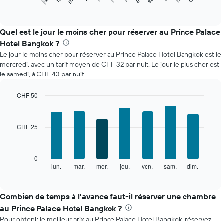
graphique
End
of
ci-
interactive
dessous
chart
indique
Quel est le jour le moins cher pour réserver au Prince Palace
le
Hotel Bangkok ?
prix
Le jour le moins cher pour réserver au Prince Palace Hotel Bangkok est le
moyen
mercredi, avec un tarif moyen de CHF 32 par nuit. Le jour le plus cher est
d'une
le samedi, à CHF 43 par nuit.
chambre
par
mois
CHF 50
Sur
Bar
Chart
le
graphic.
chart
with
graphique,
CHF 25
7
1
bars.
axe
X
Le
0
indiquent
graphique
lun.
mar.
mer.
jeu.
ven.
sam.
dim.
End
les
of
ci-
mois.
interactive
dessous
chart
Sur
indique
Combien de temps à l'avance faut-il réserver une chambre
le
le
graphique,
au Prince Palace Hotel Bangkok ?
prix
1
Pour obtenir le meilleur prix au Prince Palace Hotel Bangkok, réservez