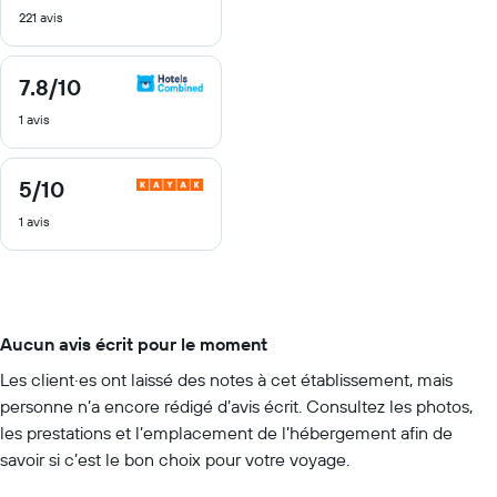
221 avis
10
7.8
/10
7.8
sur
1 avis
10
5
/10
5
sur
1 avis
10
Aucun avis écrit pour le moment
Les client·es ont laissé des notes à cet établissement, mais
personne n’a encore rédigé d’avis écrit. Consultez les photos,
les prestations et l’emplacement de l’hébergement afin de
savoir si c’est le bon choix pour votre voyage.