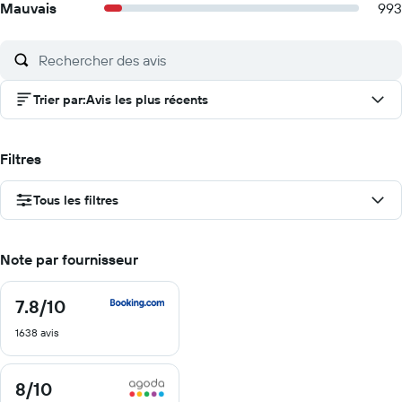
Mauvais
993
Trier par
:
Avis les plus récents
Filtres
Tous les filtres
Note par fournisseur
7.8
/10
7.8
sur
1638 avis
10
8
/10
8
sur