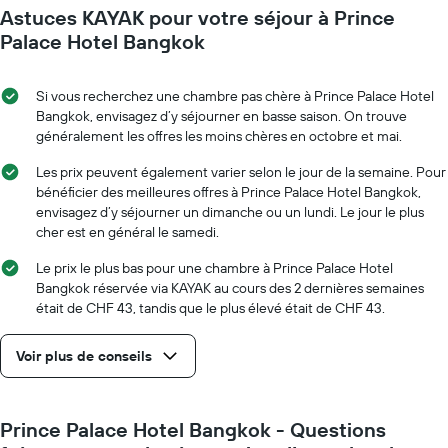
le
Astuces KAYAK pour votre séjour à Prince
la
prix
date
Palace Hotel Bangkok
moyen
du
d'une
séjour
chambre
Sur
Si vous recherchez une chambre pas chère à Prince Palace Hotel
le
Bangkok, envisagez d’y séjourner en basse saison. On trouve
graphique,
généralement les offres les moins chères en octobre et mai.
1
axe
Les prix peuvent également varier selon le jour de la semaine. Pour
X
bénéficier des meilleures offres à Prince Palace Hotel Bangkok,
indiquent
envisagez d’y séjourner un dimanche ou un lundi. Le jour le plus
le
cher est en général le samedi.
nombre
de
Le prix le plus bas pour une chambre à Prince Palace Hotel
jours
Bangkok réservée via KAYAK au cours des 2 dernières semaines
avant
était de CHF 43, tandis que le plus élevé était de CHF 43.
le
séjour
Voir plus de conseils
Sur
le
graphique,
1
Prince Palace Hotel Bangkok - Questions
axe