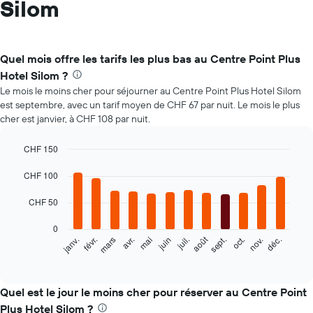
Silom
Quel mois offre les tarifs les plus bas au Centre Point Plus
Hotel Silom ?
Le mois le moins cher pour séjourner au Centre Point Plus Hotel Silom
est septembre, avec un tarif moyen de CHF 67 par nuit. Le mois le plus
cher est janvier, à CHF 108 par nuit.
CHF 150
Bar
Chart
graphic.
CHF 100
chart
with
12
CHF 50
bars.
0
Le
août
févr.
mai
nov.
mars
juin
sept.
déc.
janv.
avr.
juil.
oct.
graphique
End
of
ci-
interactive
dessous
chart
indique
Quel est le jour le moins cher pour réserver au Centre Point
le
Plus Hotel Silom ?