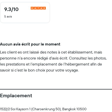
9.3
/10
9.3
sur
5 avis
10
Aucun avis écrit pour le moment
Les client·es ont laissé des notes à cet établissement, mais
personne n’a encore rédigé d’avis écrit. Consultez les photos,
les prestations et l’emplacement de l’hébergement afin de
savoir si c’est le bon choix pour votre voyage.
Emplacement
1522/2 Soi Kaysorn 1 (Charoenkrung 50), Bangkok 10500