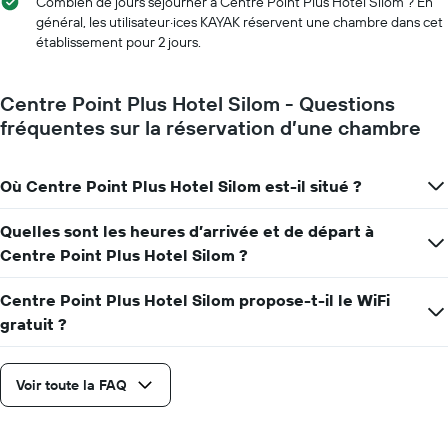
Sur
Combien de jours séjourner à Centre Point Plus Hotel Silom ? En
le
général, les utilisateur·ices KAYAK réservent une chambre dans cet
graphique,
établissement pour 2 jours.
1
axe
X
Centre Point Plus Hotel Silom - Questions
indiquent
fréquentes sur la réservation d’une chambre
le
nombre
de
Où Centre Point Plus Hotel Silom est-il situé ?
jours
avant
le
Quelles sont les heures d’arrivée et de départ à
séjour
Centre Point Plus Hotel Silom ?
Sur
le
Centre Point Plus Hotel Silom propose-t-il le WiFi
graphique,
1
gratuit ?
axe
Y
indiquent
Voir toute la FAQ
le
prix
moyen