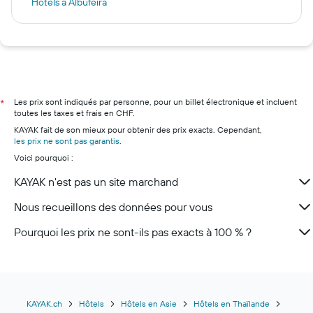
Hôtels à Albufeira
Hôtels à Göteborg
Hôtels à Lausanne
Hôtels à Andermatt
Hôtels à Zurich
Hôtels à Monthey
Les prix sont indiqués par personne, pour un billet électronique et incluent
*
toutes les taxes et frais en CHF.
Hôtels à Lucerne
KAYAK fait de son mieux pour obtenir des prix exacts. Cependant,
Hôtels à Lugano
les prix ne sont pas garantis
.
Voici pourquoi :
Hôtels à Zermatt
Hôtels à Genève
KAYAK n'est pas un site marchand
Nous recueillons des données pour vous
Pourquoi les prix ne sont-ils pas exacts à 100 % ?
KAYAK.ch
Hôtels
Hôtels en Asie
Hôtels en Thaïlande