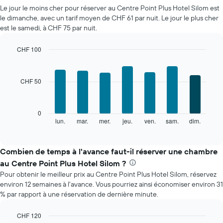
prix
Le jour le moins cher pour réserver au Centre Point Plus Hotel Silom est
moyen
le dimanche, avec un tarif moyen de CHF 61 par nuit. Le jour le plus cher
d'une
est le samedi, à CHF 75 par nuit.
chambre
par
mois
CHF 100
Sur
Bar
Chart
le
graphic.
chart
with
graphique,
CHF 50
7
1
bars.
axe
X
Le
0
indiquent
graphique
lun.
mar.
mer.
jeu.
ven.
sam.
dim.
End
les
of
ci-
mois.
interactive
dessous
chart
Sur
indique
Combien de temps à l'avance faut-il réserver une chambre
le
le
graphique,
au Centre Point Plus Hotel Silom ?
prix
1
Pour obtenir le meilleur prix au Centre Point Plus Hotel Silom, réservez
moyen
axe
environ 12 semaines à l'avance. Vous pourriez ainsi économiser environ 31
d'une
Y
% par rapport à une réservation de dernière minute.
chambre
indiquent
par
le
jour
CHF 120
prix