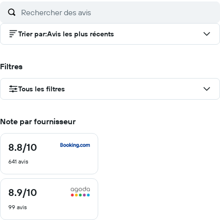
Trier par
:
Avis les plus récents
Filtres
Tous les filtres
Note par fournisseur
8.8
/10
8.8
sur
641 avis
10
8.9
/10
8.9
sur
99 avis
10