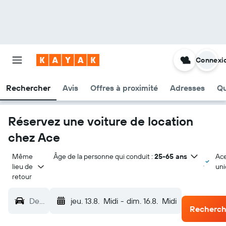
Connexi
Rechercher
Avis
Offres à proximité
Adresses
Qu
Réservez une voiture de location
chez Ace
Même 
Âge de la personne qui conduit :
25-65 ans
Ac
lieu de 
un
retour
De…
jeu. 13.8.
Midi
-
dim. 16.8.
Midi
Recherch