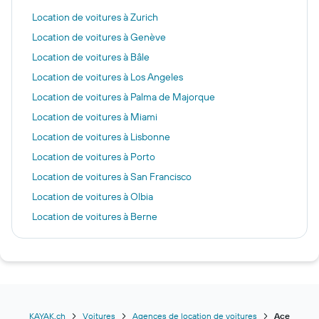
Location de voitures à Zurich
Location de voitures à Genève
Location de voitures à Bâle
Location de voitures à Los Angeles
Location de voitures à Palma de Majorque
Location de voitures à Miami
Location de voitures à Lisbonne
Location de voitures à Porto
Location de voitures à San Francisco
Location de voitures à Olbia
Location de voitures à Berne
Location de voitures à Barcelone
Location de voitures à Reykjavik
Location de voitures à Las Vegas
Location de voitures à New York
Location de voitures à Lucerne
KAYAK.ch
Voitures
Agences de location de voitures
Ace